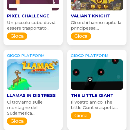
PIXEL CHALLENGE
VALIANT KNIGHT
Un piccolo cubo dovrà
Gli orchi hanno rapito la
essere trasportato...
principessa:...
Gioca
Gioca
GIOCO PLATFORM
GIOCO PLATFORM
LLAMAS IN DISTRESS
THE LITTLE GIANT
Ci troviamo sulle
Il vostro amico The
montagne del
Little Giant vi aspetta...
Sudamerica,...
Gioca
Gioca