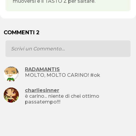
muoversi e il TASTO Z per saltare.
COMMENTI 2
RADAMANTIS
MOLTO, MOLTO CARINO! #ok
charliesinner
è carino... niente di chei ottimo
passatempo!!!