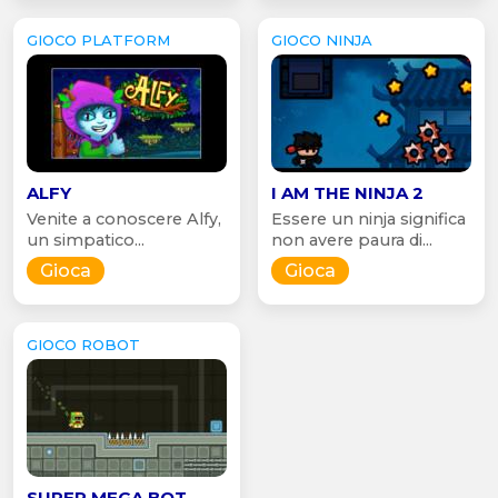
GIOCO PLATFORM
GIOCO NINJA
ALFY
I AM THE NINJA 2
Venite a conoscere Alfy,
Essere un ninja significa
un simpatico...
non avere paura di...
Gioca
Gioca
GIOCO ROBOT
SUPER MEGA BOT