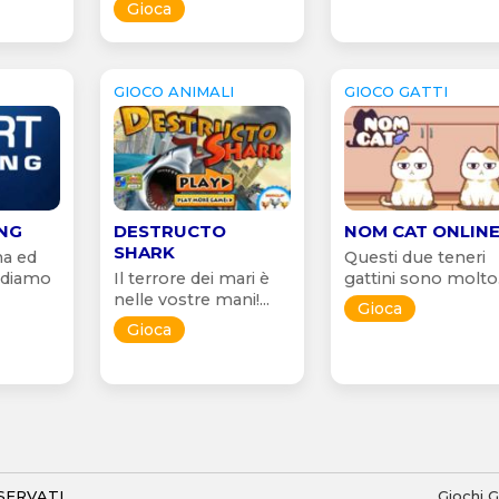
Gioca
GIOCO ANIMALI
GIOCO GATTI
ING
DESTRUCTO
NOM CAT ONLIN
SHARK
na ed
Questi due teneri
ndiamo
Il terrore dei mari è
gattini sono molto.
nelle vostre mani!...
Gioca
Gioca
ISERVATI
Giochi G