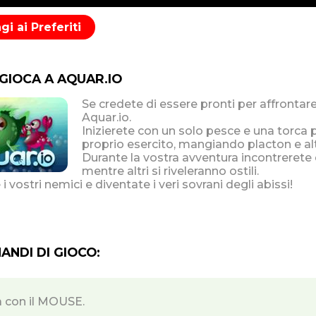
i ai Preferiti
 GIOCA A AQUAR.IO
Se credete di essere pronti per affrontare
Aquar.io.
Inizierete con un solo pesce e una torca pe
proprio esercito, mangiando placton e altr
Durante la vostra avventura incontrerete di
mentre altri si riveleranno ostili.
i vostri nemici e diventate i veri sovrani degli abissi!
NDI DI GIOCO:
a con il MOUSE.