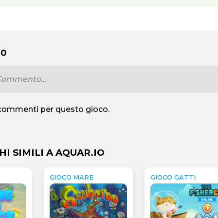
 0
commenti per questo gioco.
HI SIMILI A AQUAR.IO
GIOCO MARE
GIOCO GATTI