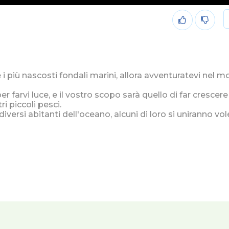
 i più nascosti fondali marini, allora avventuratevi nel 
r farvi luce, e il vostro scopo sarà quello di far crescere
i piccoli pesci.
versi abitanti dell'oceano, alcuni di loro si uniranno vole