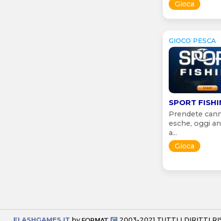
Gioca
GIOCO PESCA
SPORT FISH
Prendete can
esche, oggi a
a...
Gioca
FLASHGAMES.IT
by
2003-2021 TUTTI I DIRITTI R