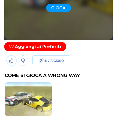
GIOCA
Aggiungi ai Preferiti
INVIA GIOCO
COME SI GIOCA A WRONG WAY