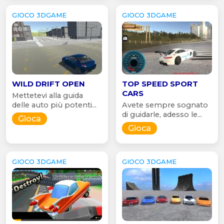
GIOCO 3DGAME
GIOCO 3DGAME
WILD DRIFT OPEN
TOP SPEED SPORT
CARS
Mettetevi alla guida
delle auto più potenti...
Avete sempre sognato
di guidarle, adesso le...
Gioca
Gioca
GIOCO 3DGAME
GIOCO 3DGAME