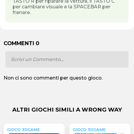
TASTO R per riparare la vettura, il TASTO C
per cambiare visuale e la SPACEBAR per
frenare.
COMMENTI 0
Non ci sono commenti per questo gioco.
ALTRI GIOCHI SIMILI A WRONG WAY
GIOCO 3DGAME
GIOCO 3DGAME