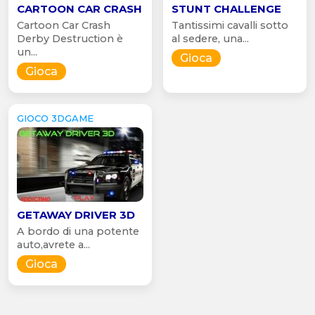
CARTOON CAR CRASH
STUNT CHALLENGE
Cartoon Car Crash
Tantissimi cavalli sotto
Derby Destruction è
al sedere, una...
un...
Gioca
Gioca
GIOCO 3DGAME
GETAWAY DRIVER 3D
A bordo di una potente
auto,avrete a...
Gioca