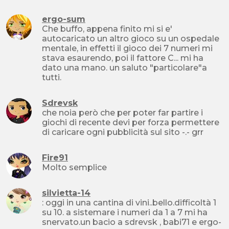
ergo-sum
Che buffo, appena finito mi si e'
autocaricato un altro gioco su un ospedale
mentale, in effetti il gioco dei 7 numeri mi
stava esaurendo, poi il fattore C... mi ha
dato una mano. un saluto "particolare"a
tutti.
Sdrevsk
che noia però che per poter far partire i
giochi di recente devi per forza permettere
di caricare ogni pubblicità sul sito -.- grr
Fire91
Molto semplice
silvietta-14
: oggi in una cantina di vini..bello.difficoltà 1
su 10. a sistemare i numeri da 1 a 7 mi ha
snervato.un bacio a sdrevsk , babi71 e ergo-