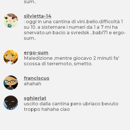
sum..
silvietta-14
: oggi in una cantina di vini..bello.difficoltà 1
su 10. a sistemare i numeri da 1 a 7 mi ha
snervato.un bacio a svredsk , babi71 e ergo-
sum..
ergo-sum
Maledizione ,mentre giocavo 2 minuti fa'
scossa di terremoto, smetto.
franciscus
ahahah
sghierlat
uscito dalla cantina pero ubriaco bevuto
troppo hahaha ciao