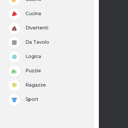
Cucina
Divertenti
Da Tavolo
Logica
Puzzle
Ragazze
Sport