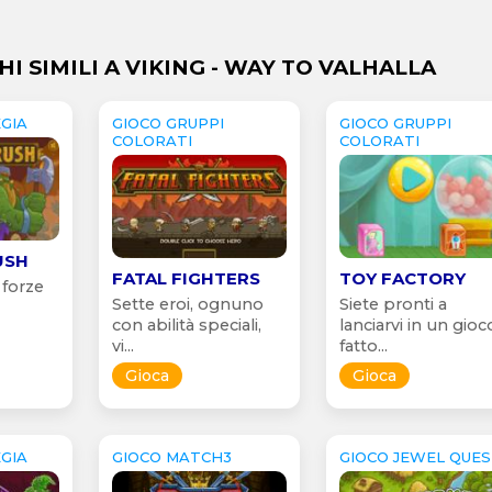
HI SIMILI A VIKING - WAY TO VALHALLA
GIA
GIOCO GRUPPI
GIOCO GRUPPI
COLORATI
COLORATI
USH
FATAL FIGHTERS
TOY FACTORY
 forze
Sette eroi, ognuno
Siete pronti a
con abilità speciali,
lanciarvi in un gioc
vi...
fatto...
Gioca
Gioca
GIA
GIOCO MATCH3
GIOCO JEWEL QUE