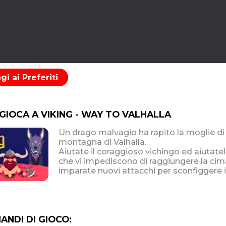
i ai Preferiti
 GIOCA A VIKING - WAY TO VALHALLA
Un drago malvagio ha rapito la moglie di 
montagna di Valhalla.
Aiutate il coraggioso vichingo ed aiutate
che vi impediscono di raggiungere la ci
imparate nuovi attacchi per sconfiggere 
NDI DI GIOCO: