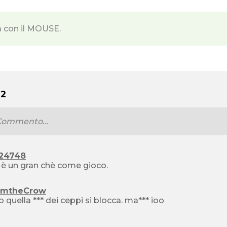
a con il MOUSE.
 2
24748
è un gran chè come gioco.
imtheCrow
 quella *** dei ceppi si blocca. ma*** ioo