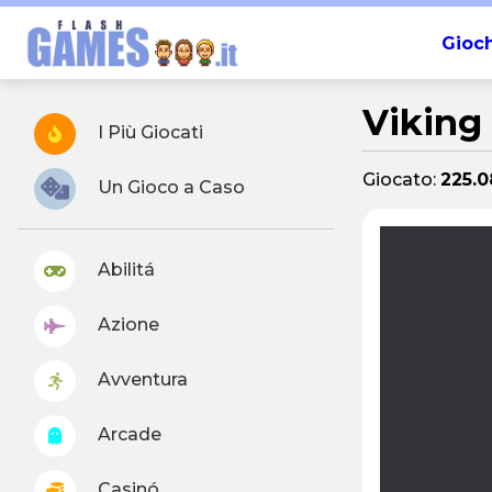
Gioch
Viking 
I Più Giocati
Giocato:
225.
Un Gioco a Caso
Abilitá
Azione
Avventura
Arcade
Casinó