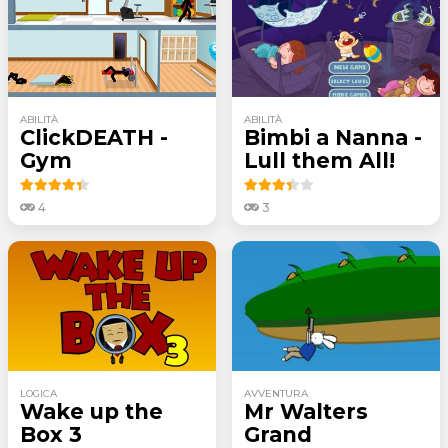
ABILITÀ
ABILITÀ
ClickDEATH -
Bimbi a Nanna -
Gym
Lull them All!
4
3
LOGICA
AVVENTURA
Wake up the
Mr Walters
Box 3
Grand