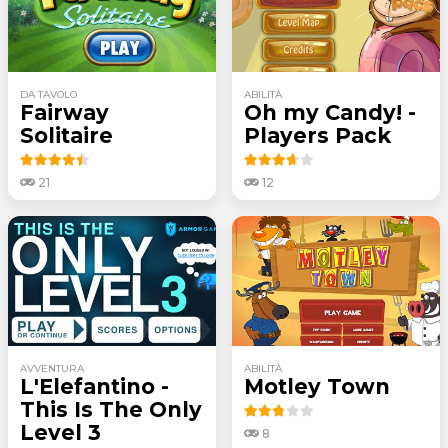
DA TAVOLO
ABILITÀ
Fairway
Oh my Candy! -
Solitaire
Players Pack
21
12
AVVENTURA
ABILITÀ
L'Elefantino -
Motley Town
This Is The Only
Level 3
8