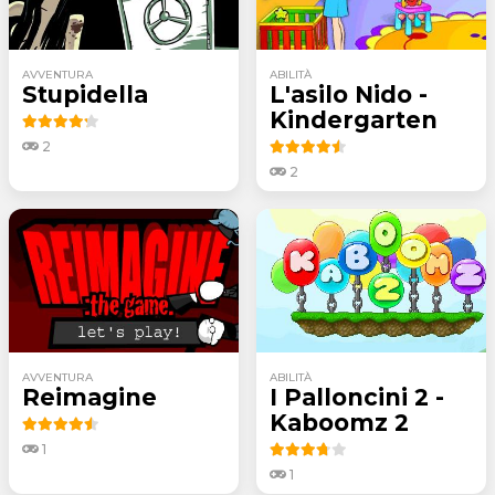
AVVENTURA
ABILITÀ
Stupidella
L'asilo Nido -
Kindergarten
2
2
AVVENTURA
ABILITÀ
Reimagine
I Palloncini 2 -
Kaboomz 2
1
1