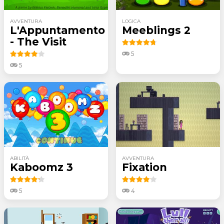
AVVENTURA
LOGICA
L'Appuntamento
Meeblings 2
- The Visit
5
5
ABILITÀ
AVVENTURA
Kaboomz 3
Fixation
5
4