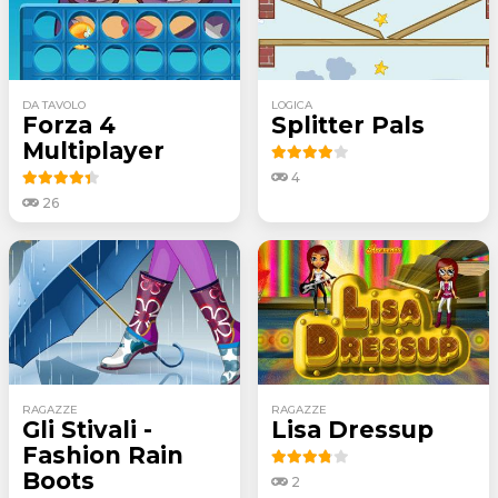
DA TAVOLO
LOGICA
Forza 4
Splitter Pals
Multiplayer
4
26
RAGAZZE
RAGAZZE
Gli Stivali -
Lisa Dressup
Fashion Rain
Boots
2