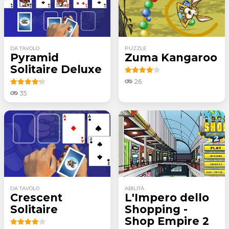
DA TAVOLO
PUZZLE
Pyramid
Zuma Kangaroo
Solitaire Deluxe
26
35
DA TAVOLO
ABILITÀ
Crescent
L'Impero dello
Solitaire
Shopping -
Shop Empire 2