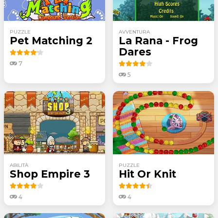
PUZZLE
AVVENTURA
Pet Matching 2
La Rana - Frog
Dares
7
5
ABILITÀ
PUZZLE
Shop Empire 3
Hit Or Knit
4
4