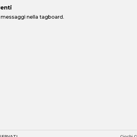
venti
 messaggi nella tagboard.
ISERVATI
Giochi G