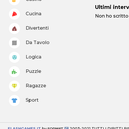
Ultimi inter
Cucina
Non ho scritto
Divertenti
Da Tavolo
Logica
Puzzle
Ragazze
Sport
FLASHGAMES.IT
by
2003-2021 TUTTI I DIRITTI R