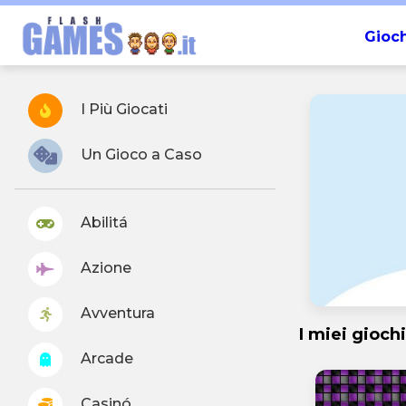
Gioch
I Più Giocati
Un Gioco a Caso
Abilitá
Azione
Avventura
I miei giochi
Arcade
Casinó