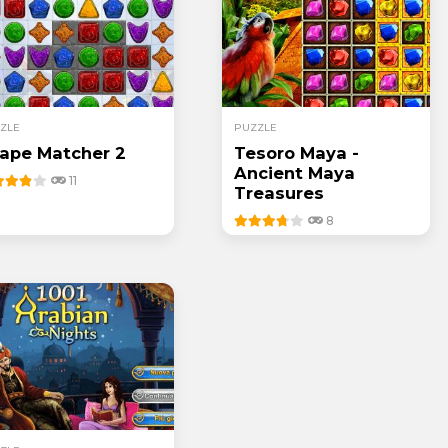
ZLE
PUZZLE
ape Matcher 2
Tesoro Maya -
Ancient Maya
11
Treasures
8