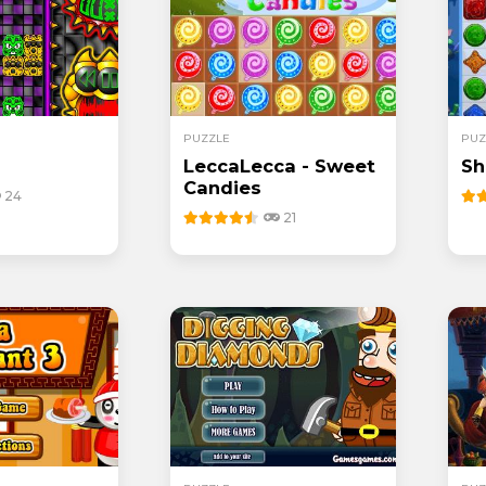
PUZZLE
PUZ
LeccaLecca - Sweet
Sh
Candies
24
21