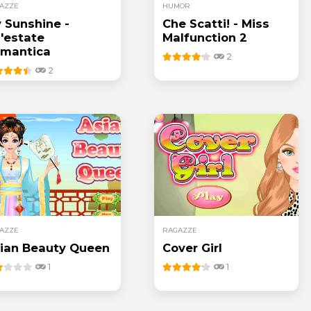
AZZE
HUMOR
 Sunshine -
Che Scatti! - Miss
'estate
Malfunction 2
mantica
2
2
AZZE
RAGAZZE
ian Beauty Queen
Cover Girl
1
1