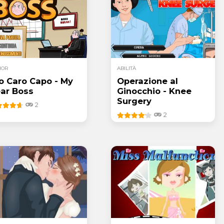
MOR
ABILITÀ
o Caro Capo - My
Operazione al
ar Boss
Ginocchio - Knee
Surgery
2
2