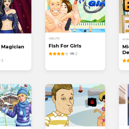
ABILITÀ
HU
Fish For Girls
 Magician
Mi
De
2
2