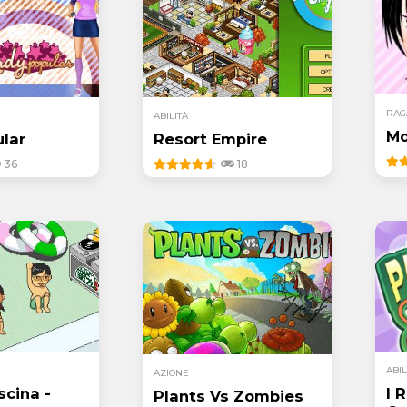
RAG
ABILITÀ
Mo
lar
Resort Empire
36
18
ABIL
AZIONE
scina -
I 
Plants Vs Zombies