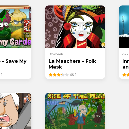
RAGAZZE
AVV
o - Save My
La Maschera - Folk
In
Mask
an
1
1