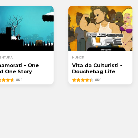
ENTURA
HUMOR
namorati - One
Vita da Culturisti -
d One Story
Douchebag Life
1
1