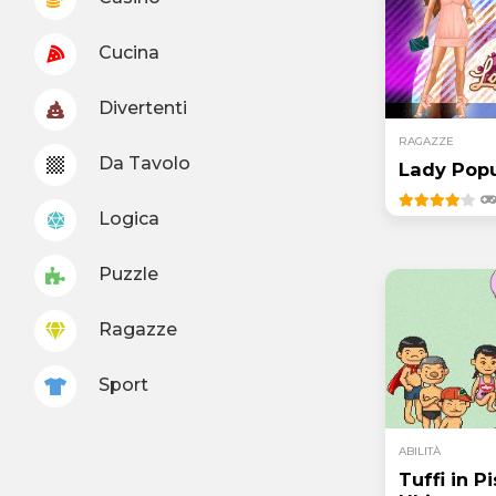
Cucina
Divertenti
RAGAZZE
Da Tavolo
Lady Popu
Logica
Puzzle
Ragazze
Sport
ABILITÀ
Tuffi in Pi