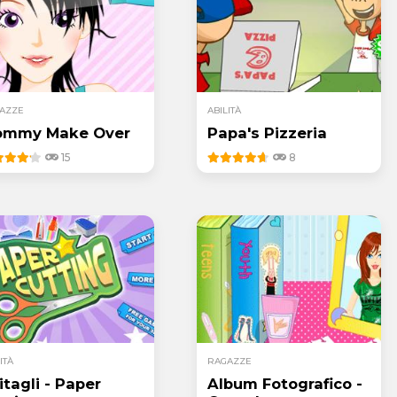
AZZE
ABILITÀ
mmy Make Over
Papa's Pizzeria
15
8
ITÀ
RAGAZZE
Ritagli - Paper
Album Fotografico -