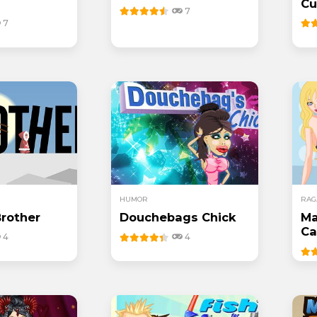
Cu
7
7
HUMOR
RAG
 Brother
Douchebags Chick
Ma
Ca
4
4