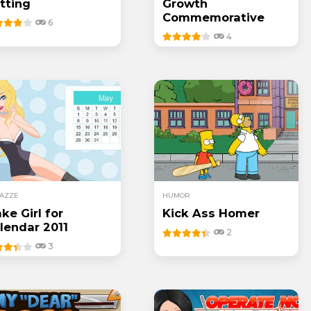
tting
Growth
Commemorative
6
4
AZZE
HUMOR
ke Girl for
Kick Ass Homer
lendar 2011
2
3