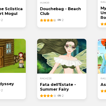
RAG
HUMOR
My
e Sciistica
Douchebag - Beach
Un
ort Mogul
Club
Ro
2
2
RAGAZZE
RAG
Odyssey
Fata dell'Estate -
As
Summer Fairy
2
2