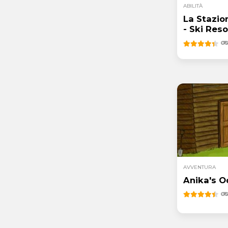
ABILITÀ
La Stazion
- Ski Res
AVVENTURA
Anika's 