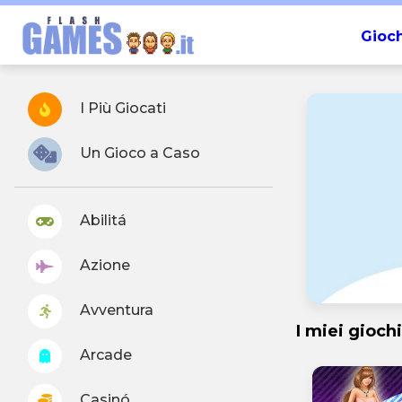
Gioch
I Più Giocati
Un Gioco a Caso
Abilitá
Azione
Avventura
I miei giochi
Arcade
Casinó