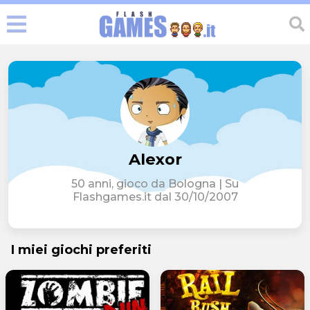
Alexor
50 anni, gioco da Bologna | Su
Flashgames.it dal 30/10/2007
I miei giochi preferiti