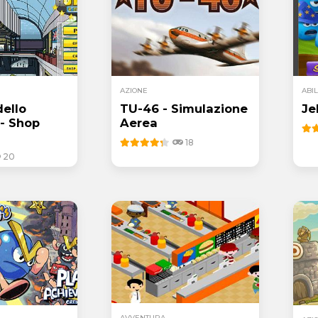
AZIONE
ABIL
dello
TU-46 - Simulazione
Je
- Shop
Aerea
18
20
AVVENTURA