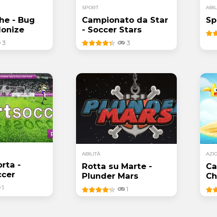
SPORT
ABIL
he - Bug
Campionato da Star
Sp
lonize
- Soccer Stars
3
3
ABILITÀ
AZI
orta -
Rotta su Marte -
Ca
ccer
Plunder Mars
Ch
1
1