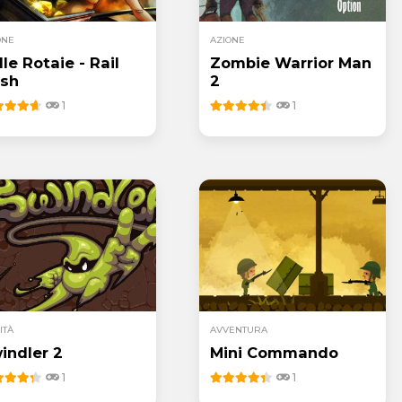
ONE
AZIONE
lle Rotaie - Rail
Zombie Warrior Man
sh
2
1
1
ITÀ
AVVENTURA
indler 2
Mini Commando
1
1