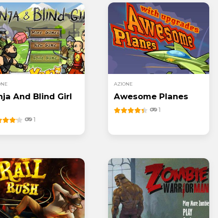
ONE
AZIONE
nja And Blind Girl
Awesome Planes
1
1