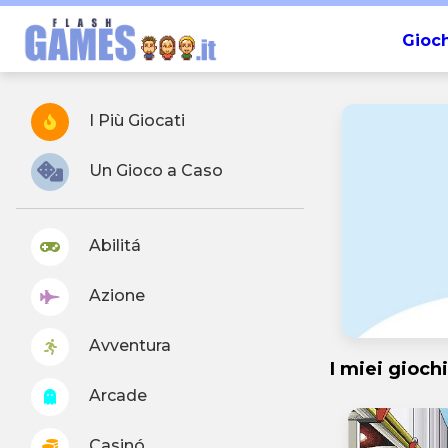
Gioch
I Più Giocati
Un Gioco a Caso
Abilitá
Azione
Avventura
I miei giochi
Arcade
Casinó