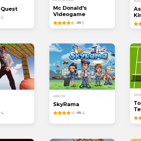
AZI
Mc Donald's
 Quest
As
Videogame
Ki
5
5
SPO
ABILITÀ
To
SkyRama
Te
4
4