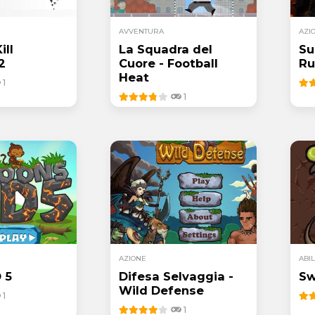
AVVENTURA
AZI
ill
La Squadra del
Su
2
Cuore - Football
Ru
Heat
1
1
AZIONE
ABIL
 5
Difesa Selvaggia -
Sw
Wild Defense
1
1