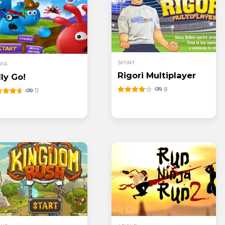
SPORT
ITÀ
Rigori Multiplayer
lly Go!
8
11