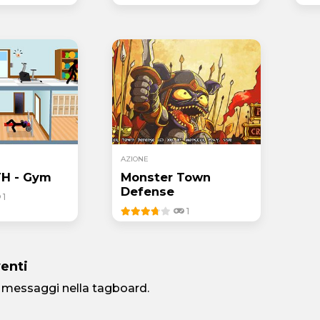
AZIONE
TH - Gym
Monster Town
Defense
1
1
venti
 messaggi nella tagboard.