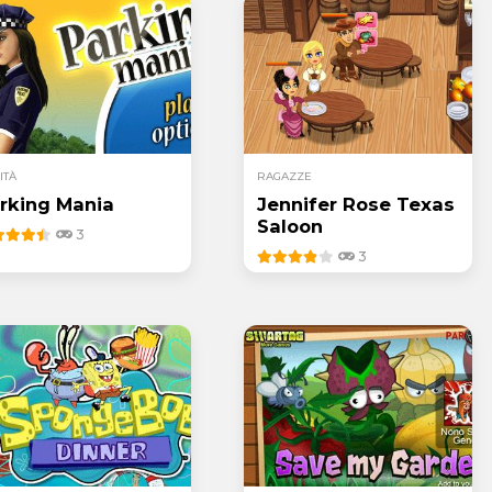
ITÀ
RAGAZZE
rking Mania
Jennifer Rose Texas
Saloon
3
3