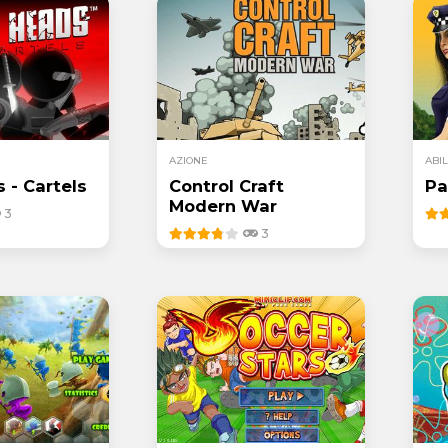
AZIONE
ABIL
 - Cartels
Control Craft
Pa
Modern War
3
3