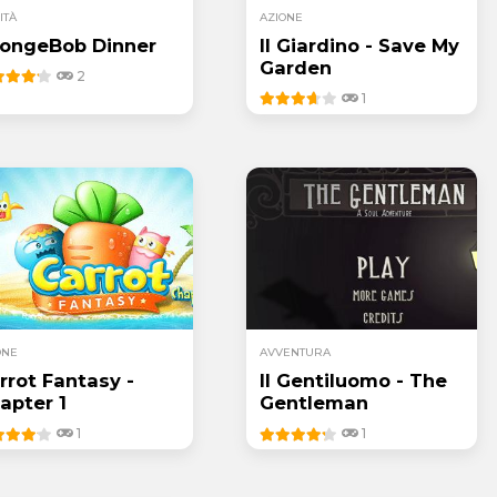
ITÀ
AZIONE
ongeBob Dinner
Il Giardino - Save My
Garden
2
1
ONE
AVVENTURA
rrot Fantasy -
Il Gentiluomo - The
apter 1
Gentleman
1
1