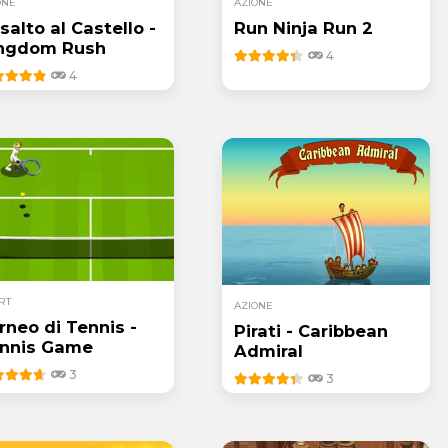
ONE
AZIONE
salto al Castello -
Run Ninja Run 2
ngdom Rush
4
4
RT
AZIONE
rneo di Tennis -
Pirati - Caribbean
nnis Game
Admiral
3
3