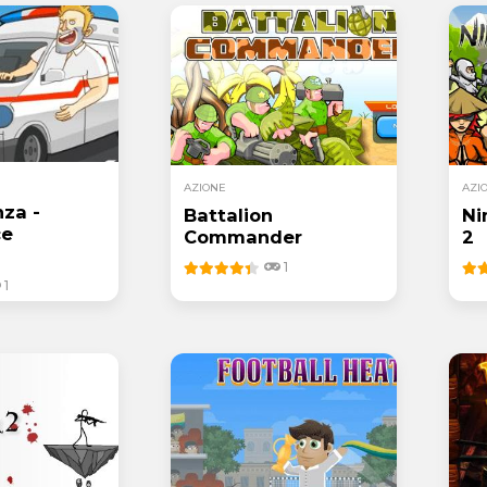
AZIONE
AZI
za -
Battalion
Ni
ce
Commander
2
1
1