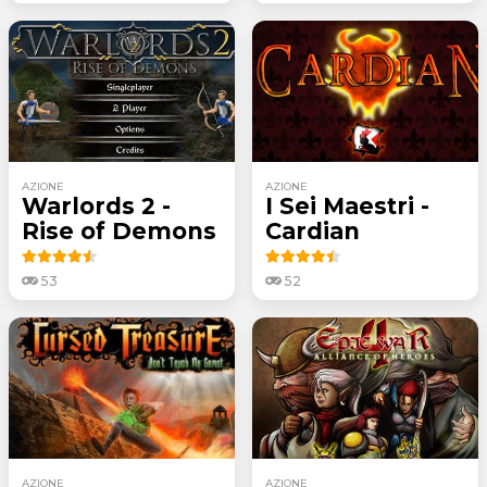
AZIONE
AZIONE
Warlords 2 -
I Sei Maestri -
Rise of Demons
Cardian
53
52
AZIONE
AZIONE