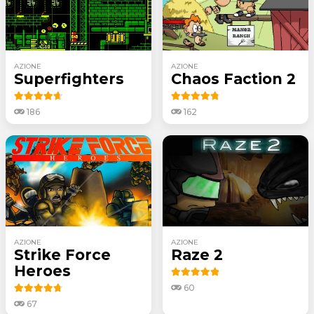
AZIONE
AZIONE
Superfighters
Chaos Faction 2
186
162
AZIONE
AZIONE
Strike Force
Raze 2
Heroes
60
67