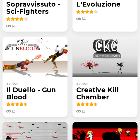
Sopravvissuto -
L'Evoluzione
Sci-Fighters
14
14
AZIONE
AZIONE
Il Duello - Gun
Creative Kill
Blood
Chamber
13
13