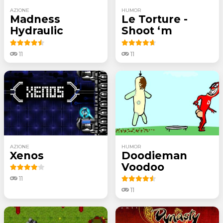
AZIONE
HUMOR
Madness
Le Torture -
Hydraulic
Shoot ‘m
11
11
AZIONE
HUMOR
Xenos
Doodieman
Voodoo
11
11