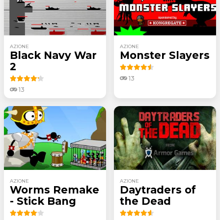
AZIONE
AZIONE
Black Navy War
Monster Slayers
2
13
13
AZIONE
AZIONE
Worms Remake
Daytraders of
- Stick Bang
the Dead