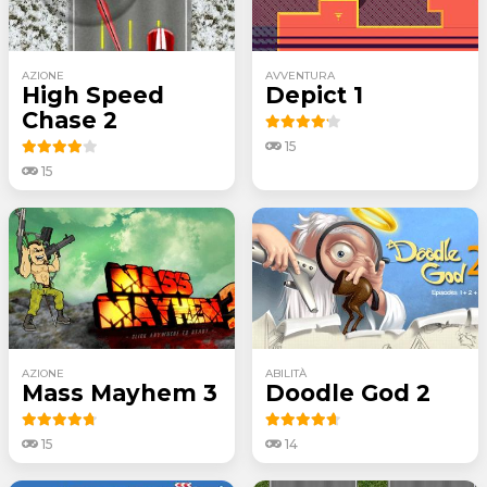
AZIONE
AVVENTURA
High Speed
Depict 1
Chase 2
15
15
AZIONE
ABILITÀ
Mass Mayhem 3
Doodle God 2
15
14