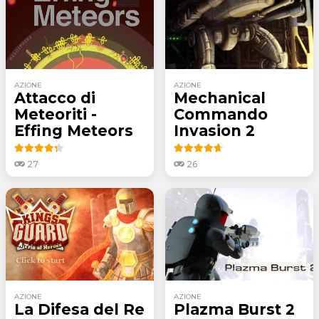
AZIONE
AZIONE
Attacco di
Mechanical
Meteoriti -
Commando
Effing Meteors
Invasion 2
27
26
AZIONE
AZIONE
La Difesa del Re
Plazma Burst 2