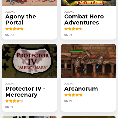
AZIONE
AZIONE
Agony the
Combat Hero
Portal
Adventures
23
20
AZIONE
AZIONE
Protector IV -
Arcanorum
Mercenary
19
20