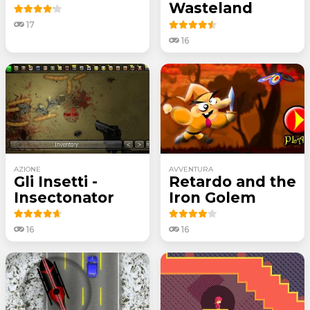
Wasteland
17
16
AZIONE
AVVENTURA
Gli Insetti -
Retardo and the
Insectonator
Iron Golem
16
16