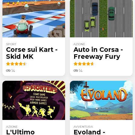
SPORT
AZIONE
Corse sui Kart -
Auto in Corsa -
Skid MK
Freeway Fury
14
14
AZIONE
AVVENTURA
L'Ultimo
Evoland -