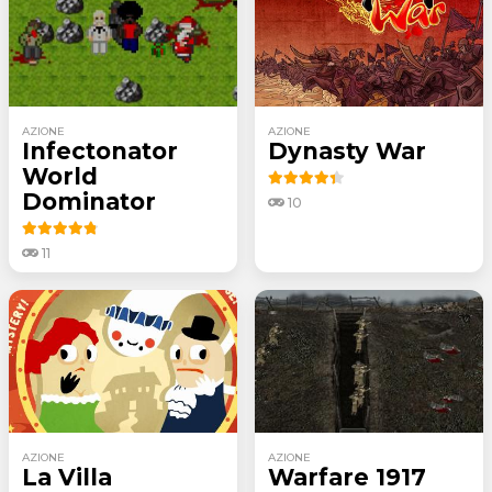
AZIONE
AZIONE
Infectonator
Dynasty War
World
Dominator
10
11
AZIONE
AZIONE
La Villa
Warfare 1917