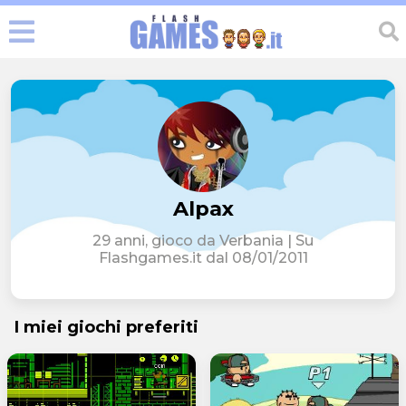
Alpax
29 anni, gioco da Verbania | Su
Flashgames.it dal 08/01/2011
I miei giochi preferiti