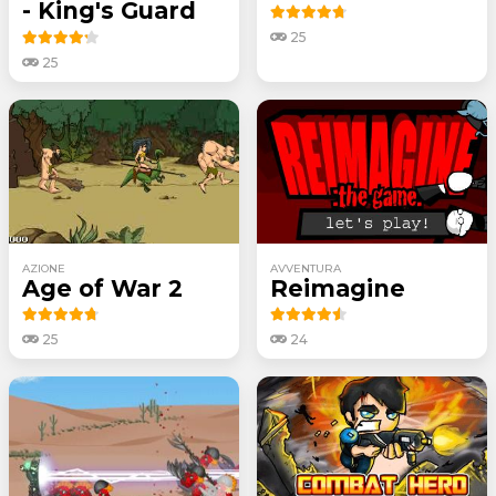
- King's Guard
25
25
AZIONE
AVVENTURA
Age of War 2
Reimagine
25
24