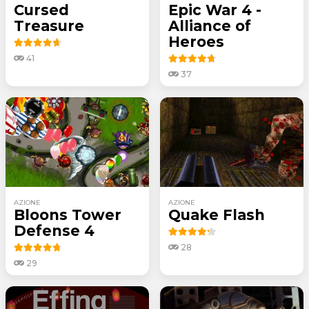
Cursed
Epic War 4 -
Treasure
Alliance of
Heroes
41
37
AZIONE
AZIONE
Bloons Tower
Quake Flash
Defense 4
28
29