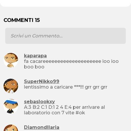
COMMENTI 15
kaparapa
fa cacareeeeeeeeeeeeeeeeeeee ioo ioo
boo boo
SuperNikko99
lentissimo a caricare ***!!! grr grr grr
sebaslookxy
A:3 B:2 C:1 D:1 2 4 E:4 per arrivare al
laboratorio con 7 vite #ok
DiamondIlaria