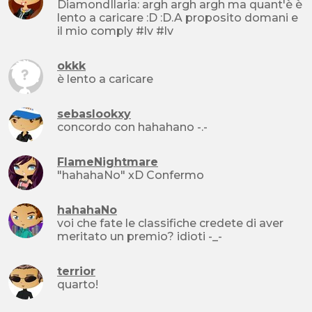
DiamondIlaria: argh argh argh ma quant'è è
lento a caricare :D :D.A proposito domani e
il mio comply #lv #lv
okkk
è lento a caricare
sebaslookxy
concordo con hahahano -.-
FlameNightmare
"hahahaNo" xD Confermo
hahahaNo
voi che fate le classifiche credete di aver
meritato un premio? idioti -_-
terrior
quarto!