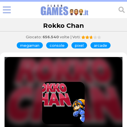
Rokko Chan
Giocato:
656.540
volte | Voti:
megaman
console
pixel
arcade