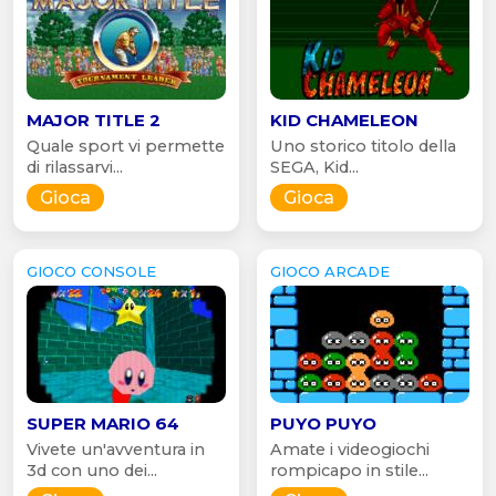
MAJOR TITLE 2
KID CHAMELEON
Quale sport vi permette
Uno storico titolo della
di rilassarvi...
SEGA, Kid...
Gioca
Gioca
GIOCO CONSOLE
GIOCO ARCADE
SUPER MARIO 64
PUYO PUYO
Vivete un'avventura in
Amate i videogiochi
3d con uno dei...
rompicapo in stile...