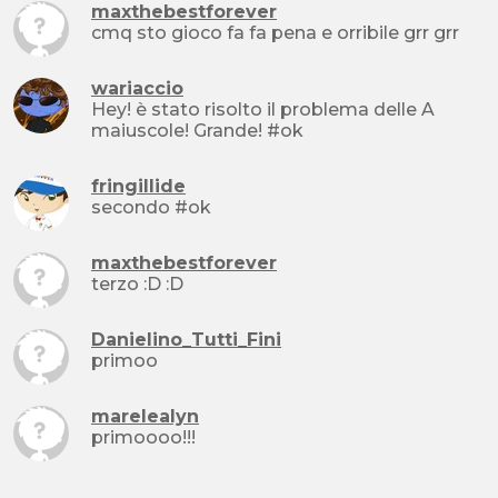
maxthebestforever
cmq sto gioco fa fa pena e orribile grr grr
wariaccio
Hey! è stato risolto il problema delle A
maiuscole! Grande! #ok
fringillide
secondo #ok
maxthebestforever
terzo :D :D
Danielino_Tutti_Fini
primoo
marelealyn
primoooo!!!