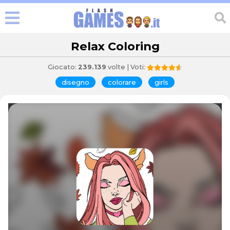
Relax Coloring
Giocato:
239.139
volte | Voti:
disegno
colorare
girls