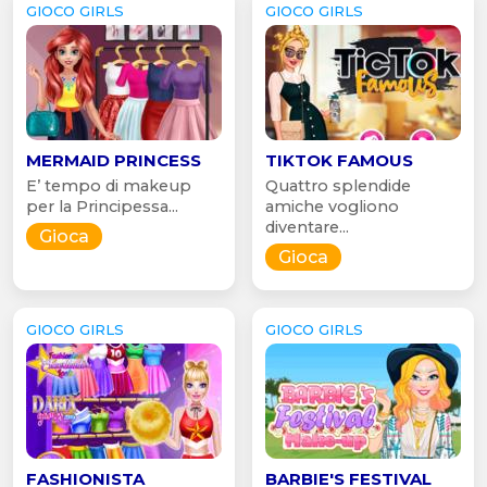
GIOCO GIRLS
GIOCO GIRLS
MERMAID PRINCESS
TIKTOK FAMOUS
E’ tempo di makeup
Quattro splendide
per la Principessa...
amiche vogliono
diventare...
Gioca
Gioca
GIOCO GIRLS
GIOCO GIRLS
FASHIONISTA
BARBIE'S FESTIVAL