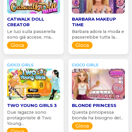
CATWALK DOLL
BARBARA MAKEUP
CREATOR
TIME
Le luci sulla passerella
Barbara adora la moda e
sono già accese, ma...
passerebbe tutta la...
Gioca
Gioca
GIOCO GIRLS
GIOCO GIRLS
TWO YOUNG GIRLS 3
BLONDE PRINCESS
Due ragazze sono
Questa principessa
protagoniste di Two
bionda ha bisogno del...
Young...
Gioca
Gioca