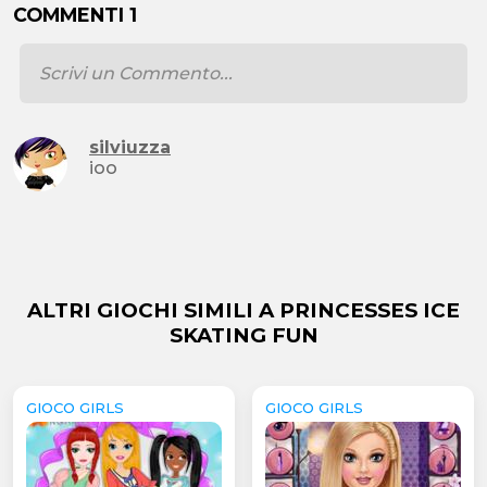
COMMENTI 1
silviuzza
ioo
ALTRI GIOCHI SIMILI A PRINCESSES ICE
SKATING FUN
GIOCO GIRLS
GIOCO GIRLS