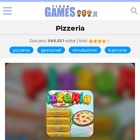
Pizzeria
Giocato:
569.551
volte | Voti:
pizzeria
gestionali
simulazione
bancone