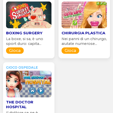
BOXING SURGERY
CHIRURGIA PLASTICA
La boxe, si sa, è uno
Nei panni di un chirurgo,
sport duro: capita...
aiutate numerose...
Gioca
Gioca
GIOCO OSPEDALE
THE DOCTOR
HOSPITAL
Il dottore se ne è