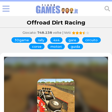
Offroad Dirt Racing
Giocato:
748.238
volte | Voti:
3Dgame
rally
4x4
gare
circuito
corse
motori
guida