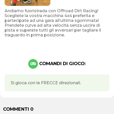
Andiamo fuoristrada con Offroad Dirt Racing!
Scegliete la vostra macchina 4x4 preferita e
partecipate ad una gara all’ultima sgommata!
Prendete curve ad alta velocità senza uscire di
pista e superate tutti gli avversari per tagliare il
traguardo in prima posizione.
COMANDI DI GIOCO:
Si gioca con le FRECCE direzionali.
COMMENTI 0