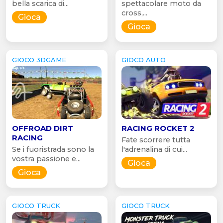
bella scarica di...
spettacolare moto da
cross,...
Gioca
Gioca
GIOCO 3DGAME
GIOCO AUTO
OFFROAD DIRT
RACING ROCKET 2
RACING
Fate scorrere tutta
Se i fuoristrada sono la
l'adrenalina di cui...
vostra passione e...
Gioca
Gioca
GIOCO TRUCK
GIOCO TRUCK