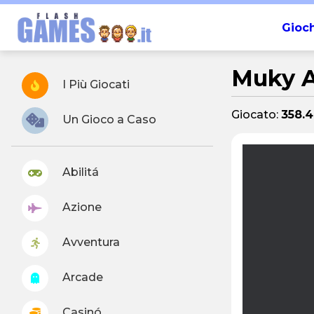
Gioch
Muky 
I Più Giocati
Giocato:
358.4
Un Gioco a Caso
Abilitá
Azione
Avventura
Arcade
Casinó