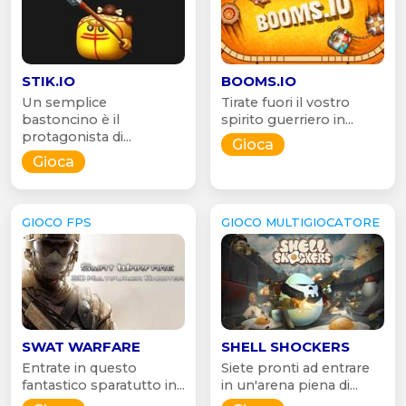
STIK.IO
BOOMS.IO
Un semplice
Tirate fuori il vostro
bastoncino è il
spirito guerriero in...
protagonista di...
Gioca
Gioca
GIOCO FPS
GIOCO MULTIGIOCATORE
SWAT WARFARE
SHELL SHOCKERS
Entrate in questo
Siete pronti ad entrare
fantastico sparatutto in...
in un'arena piena di...