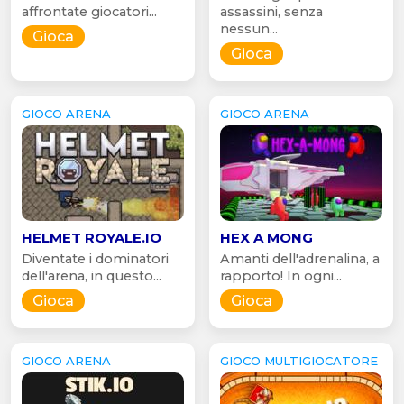
affrontate giocatori...
assassini, senza
nessun...
Gioca
Gioca
GIOCO ARENA
GIOCO ARENA
HELMET ROYALE.IO
HEX A MONG
Diventate i dominatori
Amanti dell'adrenalina, a
dell'arena, in questo...
rapporto! In ogni...
Gioca
Gioca
GIOCO ARENA
GIOCO MULTIGIOCATORE