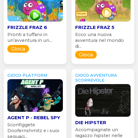
FRIZZLE FRAZ 6
FRIZZLE FRAZ 5
Pronti a tuffarvi in
Ecco una nuova
un’avventura in un...
avventura nel mondo
di...
Gioca
Gioca
GIOCO PLATFORM
GIOCO AVVENTURA
SCORREVOLE
AGENT P - REBEL SPY
DIE HIPSTER
Sconfiggete
Accompagnate un
Doofernshmitz e i suoi
ragazzo hipster nelle
seguaci...