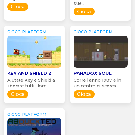
sue...
Gioca
Gioca
GIOCO PLATFORM
GIOCO PLATFORM
KEY AND SHIELD 2
PARADOX SOUL
Aiutate Key e Shield a
Corre l’anno 1987 e in
liberare tutti i loro...
un centro di ricerca...
Gioca
Gioca
GIOCO PLATFORM