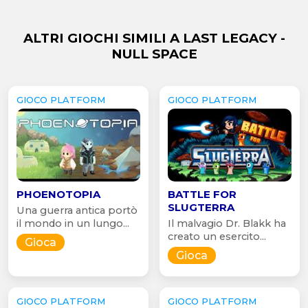
ALTRI GIOCHI SIMILI A LAST LEGACY -
NULL SPACE
GIOCO PLATFORM
GIOCO PLATFORM
PHOENOTOPIA
BATTLE FOR
SLUGTERRA
Una guerra antica portò
il mondo in un lungo...
Il malvagio Dr. Blakk ha
creato un esercito...
Gioca
Gioca
GIOCO PLATFORM
GIOCO PLATFORM