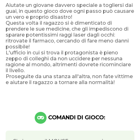
Aiutate un giovane davvero speciale a togliersi dai
guai, in questo gioco dove ogni passo può causare
un vero e proprio disastro!
Questa volta il ragazzo si è dimenticato di
prendere le sue medicine, che gli impediscono di
sparare potentissimi raggi laser dagli occhi:
ritrovate il farmaco, cercando di fare meno danni
possibile!
L'ufficio in cui si trova il protagonista è pieno
zeppo di colleghi da non uccidere per nessuna
ragione al mondo, altrimenti dovrete ricominciare
il livello.
Proseguite da una stanza all'altra, non fate vittime
e aiutare il ragazzo a tornare alla normalità!
COMANDI DI GIOCO: