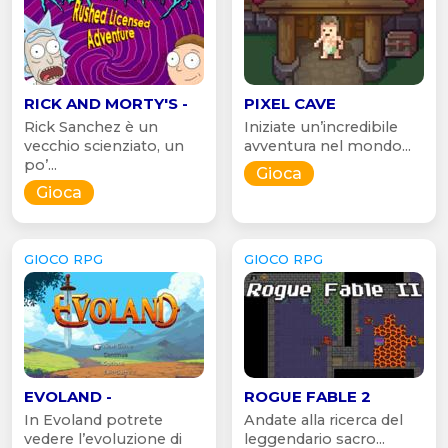
RICK AND MORTY'S -
PIXEL CAVE
Rick Sanchez è un
Iniziate un’incredibile
vecchio scienziato, un
avventura nel mondo...
po’...
Gioca
Gioca
GIOCO RPG
GIOCO RPG
EVOLAND -
ROGUE FABLE 2
In Evoland potrete
Andate alla ricerca del
vedere l’evoluzione di
leggendario sacro...