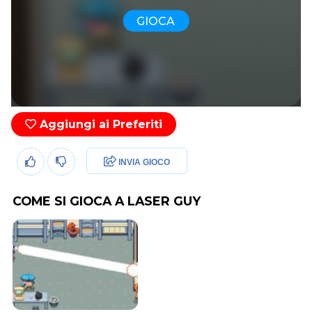
GIOCA
Aggiungi ai Preferiti
INVIA GIOCO
COME SI GIOCA A LASER GUY