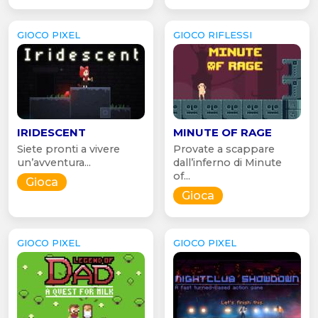
GIOCO PIXEL
GIOCO RIFLESSI
IRIDESCENT
MINUTE OF RAGE
Siete pronti a vivere
Provate a scappare
un’avventura...
dall’inferno di Minute
of...
Gioca
Gioca
GIOCO PIXEL
GIOCO PIXEL