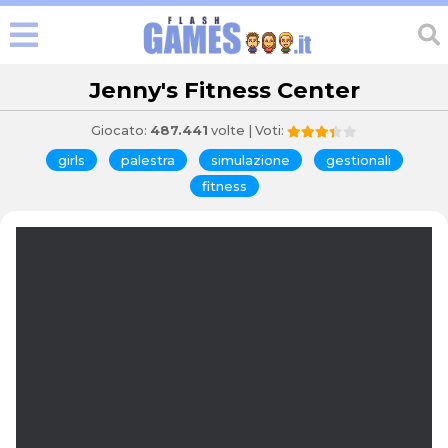
Jenny's Fitness Center
Giocato:
487.441
volte | Voti:
girls
palestra
simulazione
gestionali
fitness