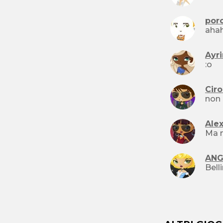
por
Ayr
:o
Cir
Ale
ANG
Belli