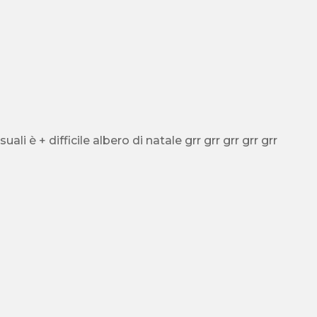
non me piace troppo facile e poi non ha neanche livelli so casuali è + difficile albero di natale grr grr grr grr grr