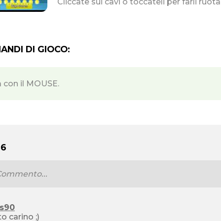
Cliccate sui cavi o toccateli per farli ruo
NDI DI GIOCO:
a con il MOUSE.
 6
ys90
molto carino ;)