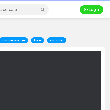
Login
connessione
luce
circuito