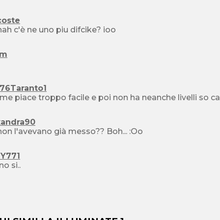
coste
ahahah c'è ne uno piu difcike? ioo
im
o76Taranto1
xandra90
Ma non l'avevano già messo?? Boh... :Oo
Y771
no si..