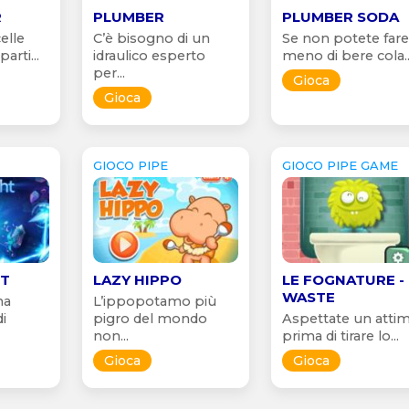
R
PLUMBER
PLUMBER SODA
celle
C’è bisogno di un
Se non potete fare
arti...
idraulico esperto
meno di bere cola..
per...
Gioca
Gioca
GIOCO PIPE
GIOCO PIPE GAME
HT
LAZY HIPPO
LE FOGNATURE -
WASTE
na
L’ippopotamo più
di
pigro del mondo
Aspettate un atti
non...
prima di tirare lo...
Gioca
Gioca