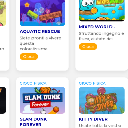
MIXED WORLD -
AQUATIC RESCUE
Sfruttando ingegno e
Siete pronti a vivere
fisica, aiutate dei...
questa
Gioca
oro
coloratissima...
Gioca
GIOCO FISICA
GIOCO FISICA
SLAM DUNK
KITTY DIVER
FOREVER
Usate tutta la vostra