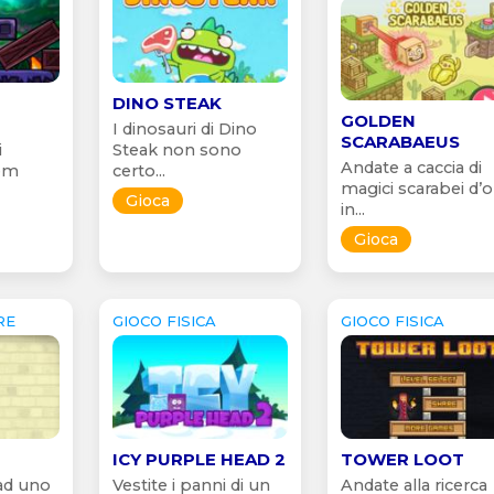
DINO STEAK
GOLDEN
I dinosauri di Dino
SCARABAEUS
i
Steak non sono
Andate a caccia di
tem
certo...
magici scarabei d’
Gioca
in...
Gioca
RE
GIOCO FISICA
GIOCO FISICA
ICY PURPLE HEAD 2
TOWER LOOT
 ad uno
Vestite i panni di un
Andate alla ricerca