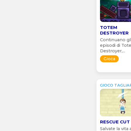
TOTEM
DESTROYER
Continuano gl
episodi di To
Destroyer,...
Gioca
GIOCO TAGLIA
RESCUE CUT
Salvate la vita