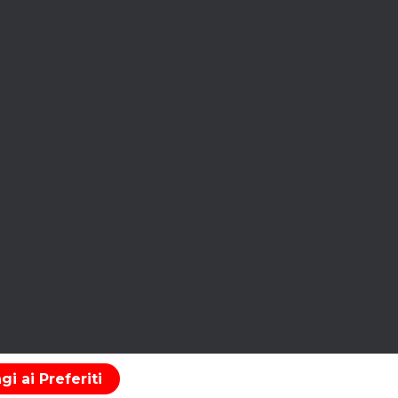
i ai Preferiti