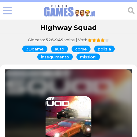
Highway Squad
Giocato:
526.949
volte | Voti:
3Dgame
auto
corse
polizia
inseguimento
missioni