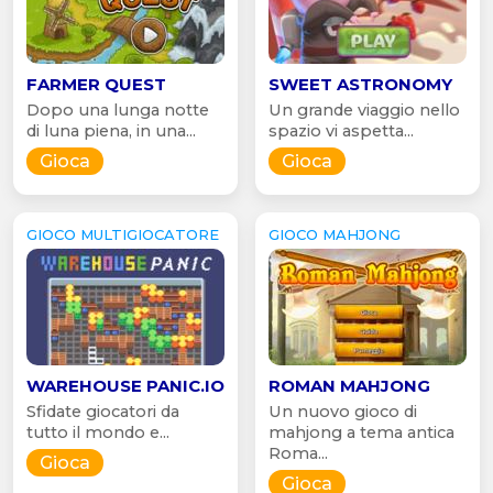
FARMER QUEST
SWEET ASTRONOMY
Dopo una lunga notte
Un grande viaggio nello
di luna piena, in una...
spazio vi aspetta...
Gioca
Gioca
GIOCO MULTIGIOCATORE
GIOCO MAHJONG
WAREHOUSE PANIC.IO
ROMAN MAHJONG
Sfidate giocatori da
Un nuovo gioco di
tutto il mondo e...
mahjong a tema antica
Roma...
Gioca
Gioca