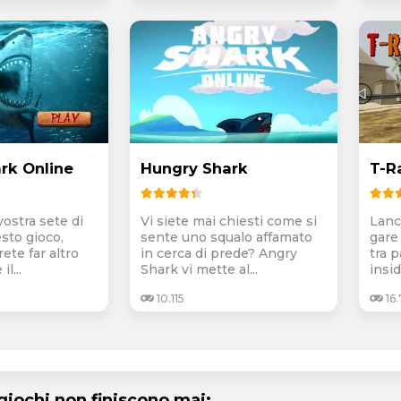
rk Online
Hungry Shark
T-Ra
vostra sete di
Vi siete mai chiesti come si
Lanc
sto gioco,
sente uno squalo affamato
gare
ete far altro
in cerca di prede? Angry
tra 
l...
Shark vi mette al...
insid
10.115
16
 giochi non finiscono mai: