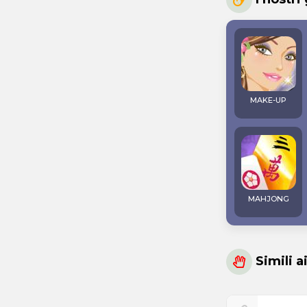
MAKE-UP
MAHJONG
Simili a