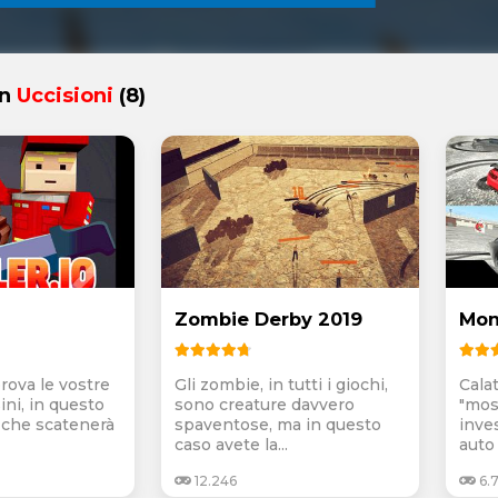
in
Uccisioni
(8)
Zombie Derby 2019
Mon
rova le vostre
Gli zombie, in tutti i giochi,
Cala
ini, in questo
sono creature davvero
"mos
 che scatenerà
spaventose, ma in questo
inves
caso avete la...
auto 
12.246
6.