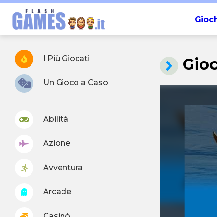
Gioch
I Più Giocati
Gio
Un Gioco a Caso
Abilitá
Azione
Avventura
Arcade
Casinó