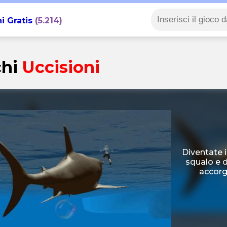
i Gratis
(5.214)
chi
Uccisioni
Diventate i
squalo e d
accorg