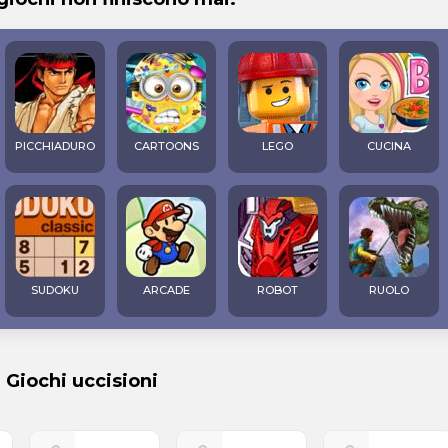
PICCHIADURO
CARTOONS
LEGO
CUCINA
SUDOKU
ARCADE
ROBOT
RUOLO
i Giochi uccisioni