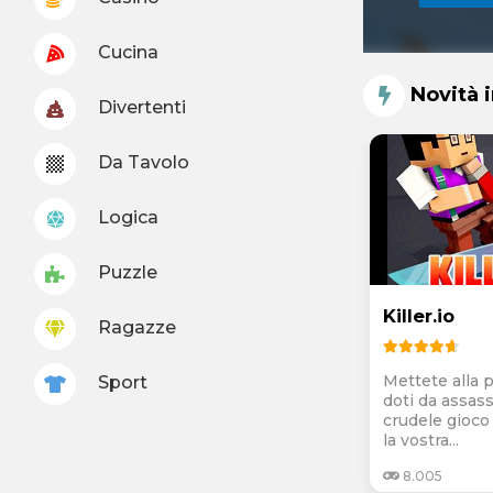
Cucina
Novità 
Divertenti
Da Tavolo
Logica
Puzzle
Killer.io
Ragazze
Mettete alla p
Sport
doti da assass
crudele gioco
la vostra...
8.005