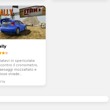
lly
iatevi in spericolate
 contro il cronometro,
paesaggi mozzafiato e
iose strade...
.778