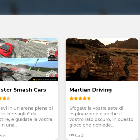
ster Smash Cars
Martian Driving
tevi in un'arena piena di
Sfogate la vostra sete di
tri-bersaglio" da
esplorazione e anche il
tire, e guidate la vostra
vostro lato oscuro, in questo
in una...
gioco che richiede...
746
6.221