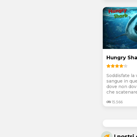
Hungry Sha
Soddisfate la 
sangue in que
dove non dovr
che scatenare i
15.566
I nostri