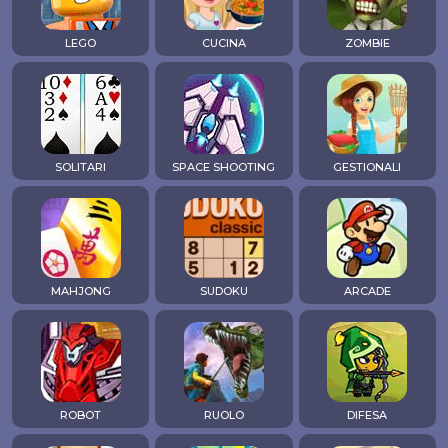
LEGO
CUCINA
ZOMBIE
SOLITARI
SPACE SHOOTING
GESTIONALI
MAHJONG
SUDOKU
ARCADE
ROBOT
RUOLO
DIFESA