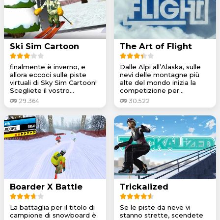
Ski Sim Cartoon
The Art of Flight
finalmente è inverno, e
Dalle Alpi all’Alaska, sulle
allora eccoci sulle piste
nevi delle montagne più
virtuali di Sky Sim Cartoon!
alte del mondo inizia la
Scegliete il vostro...
competizione per...
29.364
30.522
Boarder X Battle
Trickalized
La battaglia per il titolo di
Se le piste da neve vi
campione di snowboard è
stanno strette, scendete