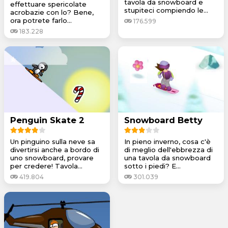
tavola da snowboard e
effettuare spericolate
stupiteci compiendo le...
acrobazie con lo? Bene,
ora potrete farlo...
176.599
183.228
Penguin Skate 2
Snowboard Betty
Un pinguino sulla neve sa
In pieno inverno, cosa c'è
divertirsi anche a bordo di
di meglio dell'ebbrezza di
uno snowboard, provare
una tavola da snowboard
per credere! Tavola...
sotto i piedi? E...
419.804
301.039