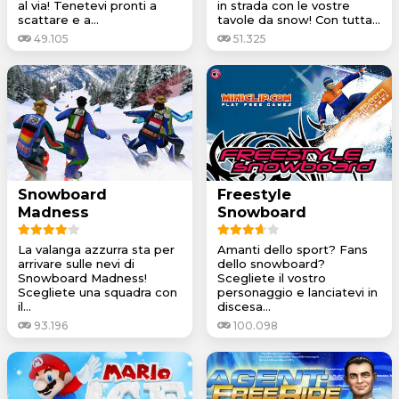
al via! Tenetevi pronti a
in strada con le vostre
scattare e a...
tavole da snow! Con tutta...
49.105
51.325
Snowboard
Freestyle
Madness
Snowboard
La valanga azzurra sta per
Amanti dello sport? Fans
arrivare sulle nevi di
dello snowboard?
Snowboard Madness!
Scegliete il vostro
Scegliete una squadra con
personaggio e lanciatevi in
il...
discesa...
93.196
100.098