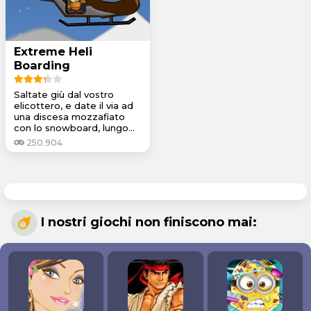
Extreme Heli
Boarding
Saltate giù dal vostro
elicottero, e date il via ad
una discesa mozzafiato
con lo snowboard, lungo...
250.904
I nostri giochi non finiscono mai: