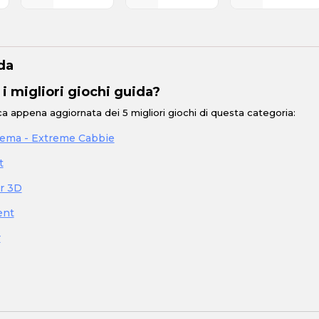
GUIDA
da
 i migliori giochi guida?
ica appena aggiornata dei 5 migliori giochi di questa categoria:
rema - Extreme Cabbie
t
r 3D
ent
r