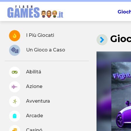
Gioch
I Più Giocati
Gio
Un Gioco a Caso
Abilitá
Azione
Avventura
Arcade
Casinó