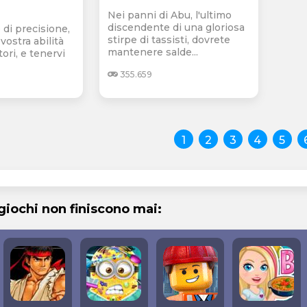
Nei panni di Abu, l'ultimo
discendente di una gloriosa
 di precisione,
stirpe di tassisti, dovrete
vostra abilità
mantenere salde...
ori, e tenervi
355.659
1
2
3
4
5
 giochi non finiscono mai: