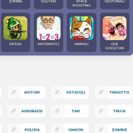
ZOMBIE
SOLITARI
SPACE
GESTIONALI
SHOOTING
DIFESA
MATEMATICI
ANIMALI
DUE
GIOCATORI
MOTORI
OSTACOLI
TRAGITTO
ACROBAZIE
TAXI
TRUCK
POLIZIA
CAMION
ZOMBIE