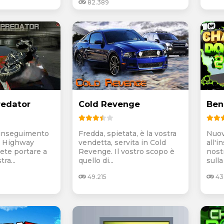
82.389
redator
Cold Revenge
Ben
l'inseguimento
Fredda, spietata, è la vostra
Nuo
di Highway
vendetta, servita in Cold
all'i
ete portare a
Revenge. Il vostro scopo è
nost
ra...
quello di...
sulla
49.215
43