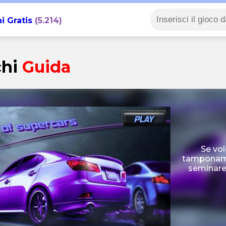
i Gratis
(5.214)
chi
Guida
Se vol
tamponamen
seminare 