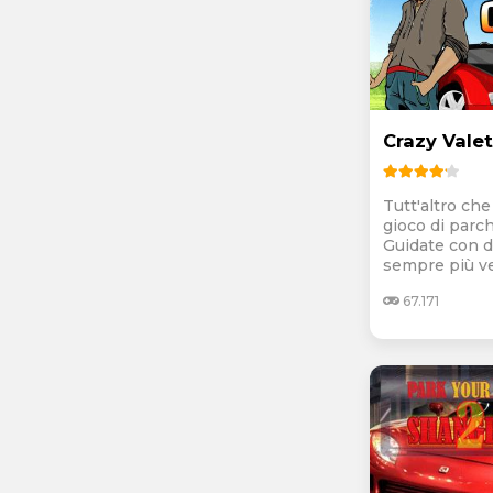
Crazy Valet
Tutt'altro ch
gioco di parch
Guidate con d
sempre più vel
67.171