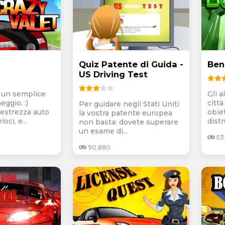
Quiz Patente di Guida -
Ben
US Driving Test
e un semplice
Gli a
eggio. :)
citt
Per guidare negli Stati Uniti
estrezza auto
obie
la vostra patente europea
oci, e...
distr
non basta: dovete superare
un esame di...
53
90.880