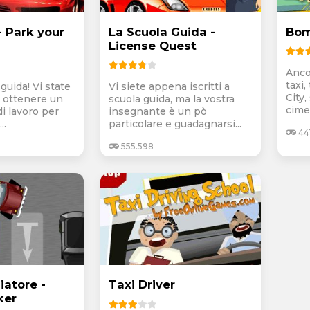
- Park your
La Scuola Guida -
Bom
License Quest
Anco
taxi,
 guida! Vi state
Vi siete appena iscritti a
City,
 ottenere un
scuola guida, ma la vostra
cimen
i lavoro per
insegnante è un pò
..
particolare e guadagnarsi...
44
555.598
iatore -
Taxi Driver
ker