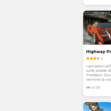
Highway P
Lanciatevi al
sulle strade 
Predator. Dov
termine la vost
49.761