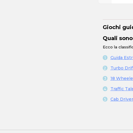
Giochi gui
Quali sono
Ecco la classif
Guida Est
Turbo Drif
18 Wheele
Traffic Tal
Cab Drive