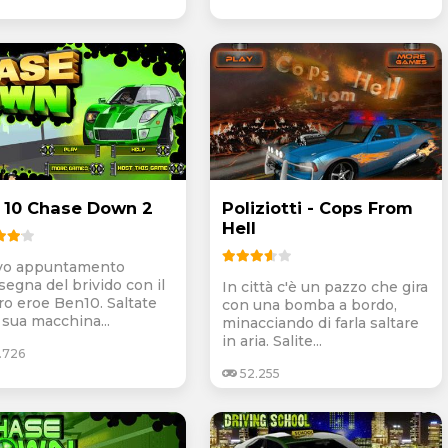
 10 Chase Down 2
Poliziotti - Cops From
Hell
vo appuntamento
nsegna del brivido con il
In città c'è un pazzo che gira
ro eroe Ben10. Saltate
con una bomba a bordo,
 sua macchina...
minacciando di farla saltare
in aria. Salite...
.726
52.255