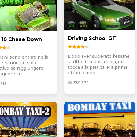
Driving School GT
 10 Chase Down
Dopo aver superato l'esame
lieni sono entrati nella
scritto di scuola guida, ora
à e hanno un solo
tocca alla pratica. Ma prima
ttivo da raggiungere:
di fare danni...
uggere la...
350.572
.819