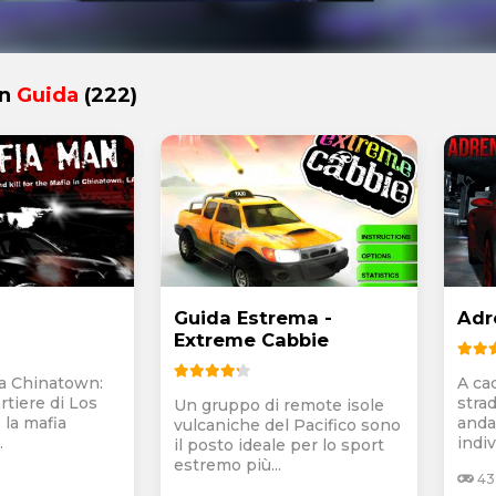
in
Guida
(222)
Guida Estrema -
Adr
Extreme Cabbie
 a Chinatown:
A ca
rtiere di Los
stra
Un gruppo di remote isole
 la mafia
anda
vulcaniche del Pacifico sono
.
indiv
il posto ideale per lo sport
estremo più...
43