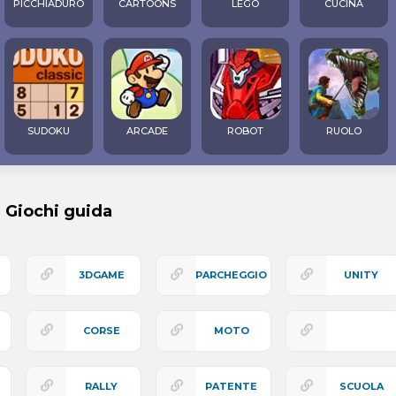
PICCHIADURO
CARTOONS
LEGO
CUCINA
SUDOKU
ARCADE
ROBOT
RUOLO
i Giochi guida
3DGAME
PARCHEGGIO
UNITY
CORSE
MOTO
INSEGUIMENTO
RALLY
PATENTE
SCUOLA