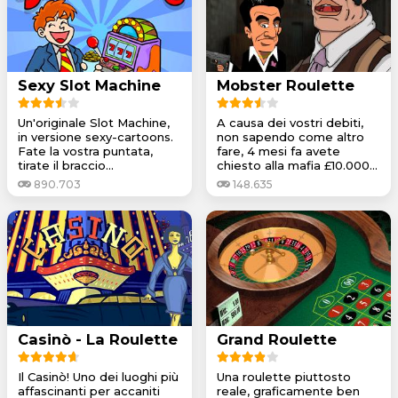
Sexy Slot Machine
Mobster Roulette
Un'originale Slot Machine,
A causa dei vostri debiti,
in versione sexy-cartoons.
non sapendo come altro
Fate la vostra puntata,
fare, 4 mesi fa avete
tirate il braccio...
chiesto alla mafia £10.000...
890.703
148.635
Casinò - La Roulette
Grand Roulette
Il Casinò! Uno dei luoghi più
Una roulette piuttosto
affascinanti per accaniti
reale, graficamente ben