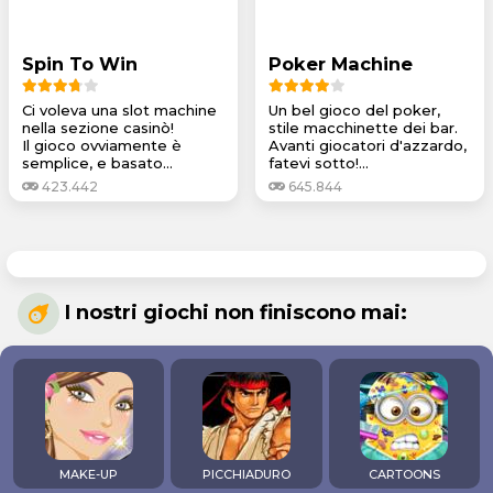
Spin To Win
Poker Machine
Ci voleva una slot machine
Un bel gioco del poker,
nella sezione casinò!
stile macchinette dei bar.
Il gioco ovviamente è
Avanti giocatori d'azzardo,
semplice, e basato...
fatevi sotto!...
423.442
645.844
I nostri giochi non finiscono mai:
MAKE-UP
PICCHIADURO
CARTOONS