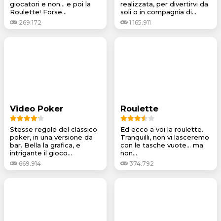
giocatori e non... e poi la
realizzata, per divertirvi da
Roulette! Forse...
soli o in compagnia di...
269.172
1.165.911
Video Poker
Roulette
Stesse regole del classico
Ed ecco a voi la roulette.
poker, in una versione da
Tranquilli, non vi lasceremo
bar. Bella la grafica, e
con le tasche vuote... ma
intrigante il gioco...
non...
669.914
374.792