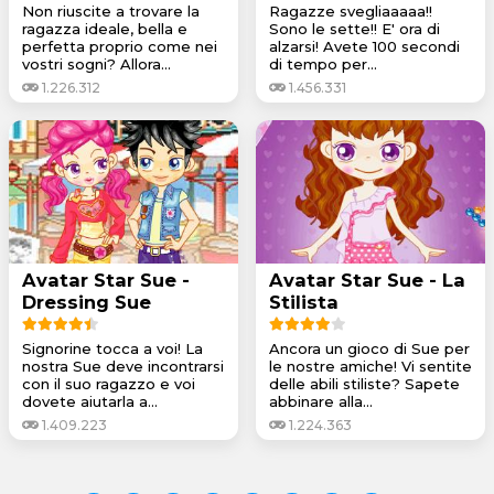
Non riuscite a trovare la
Ragazze svegliaaaaa!!
ragazza ideale, bella e
Sono le sette!! E' ora di
perfetta proprio come nei
alzarsi! Avete 100 secondi
vostri sogni? Allora...
di tempo per...
1.226.312
1.456.331
Avatar Star Sue -
Avatar Star Sue - La
Dressing Sue
Stilista
Signorine tocca a voi! La
Ancora un gioco di Sue per
nostra Sue deve incontrarsi
le nostre amiche! Vi sentite
con il suo ragazzo e voi
delle abili stiliste? Sapete
dovete aiutarla a...
abbinare alla...
1.409.223
1.224.363