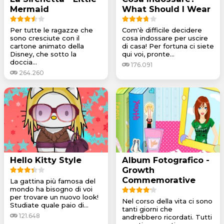
Mermaid
What Should I Wear
Per tutte le ragazze che
Com'è difficile decidere
sono cresciute con il
cosa indossare per uscire
cartone animato della
di casa! Per fortuna ci siete
Disney, che sotto la
qui voi, pronte...
doccia...
176.091
264.260
Hello Kitty Style
Album Fotografico -
Growth
Commemorative
La gattina più famosa del
mondo ha bisogno di voi
per trovare un nuovo look!
Nel corso della vita ci sono
Studiate quale paio di...
tanti giorni che
121.648
andrebbero ricordati. Tutti