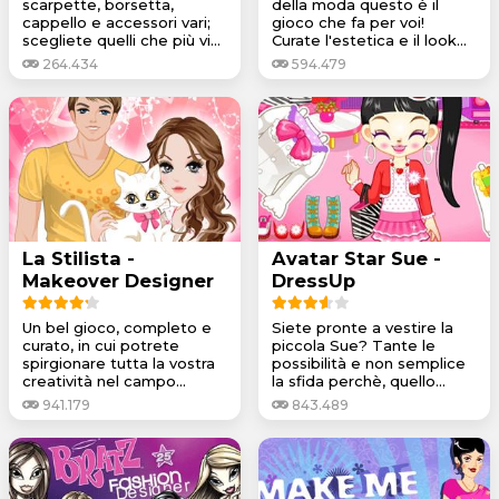
scarpette, borsetta,
della moda questo è il
cappello e accessori vari;
gioco che fa per voi!
scegliete quelli che più vi...
Curate l'estetica e il look...
264.434
594.479
La Stilista -
Avatar Star Sue -
Makeover Designer
DressUp
Un bel gioco, completo e
Siete pronte a vestire la
curato, in cui potrete
piccola Sue? Tante le
spirgionare tutta la vostra
possibilità e non semplice
creatività nel campo...
la sfida perchè, quello...
941.179
843.489