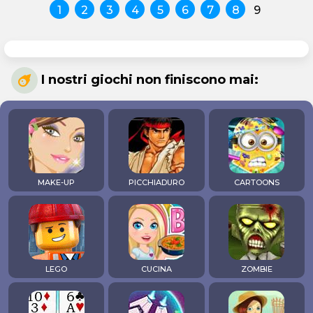
1
2
3
4
5
6
7
8
9
I nostri giochi non finiscono mai:
MAKE-UP
PICCHIADURO
CARTOONS
LEGO
CUCINA
ZOMBIE