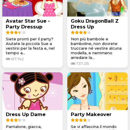
Avatar Star Sue -
Goku DragonBall Z
Party Dressup
Dress Up
Siete pronti per il party?
Non più bambole e
Aiutate la piccola Sue a
bamboline, non dovrete
vestirsi per la festa e, nel
truccare né vestire alcuna
tempo a...
modella, e nemmeno
arredare la...
617.742
737.215
Dress Up Dame
Party Makeover
Pantalone, giacca,
Se vi affascina il mondo