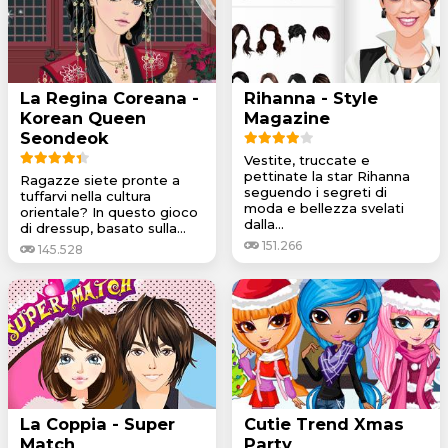
La Regina Coreana -
Rihanna - Style
Korean Queen
Magazine
Seondeok
Vestite, truccate e
pettinate la star Rihanna
Ragazze siete pronte a
seguendo i segreti di
tuffarvi nella cultura
moda e bellezza svelati
orientale? In questo gioco
dalla...
di dressup, basato sulla...
151.266
145.528
La Coppia - Super
Cutie Trend Xmas
Match
Party