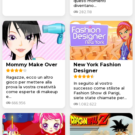
questi momenti
diventano...
282.118
Mommy Make Over
New York Fashion
Designer
Ragazze, ecco un altro
gioco per mettere alla
In seguito al vostro
prova la vostra creatività
successo come stiliste al
come esperte di makeup
Fashion Show di Parigi,
e...
siete state chiamate per...
666.956
1.082.622