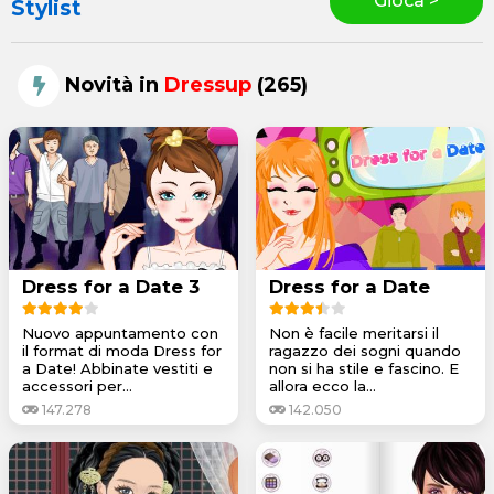
Gioca >
Stylist
Novità in
Dressup
(265)
Dress for a Date 3
Dress for a Date
Nuovo appuntamento con
Non è facile meritarsi il
il format di moda Dress for
ragazzo dei sogni quando
a Date! Abbinate vestiti e
non si ha stile e fascino. E
accessori per...
allora ecco la...
147.278
142.050