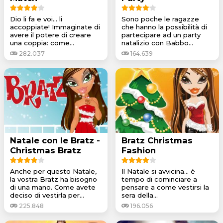
Dio li fa e voi... li
Sono poche le ragazze
accoppiate! Immaginate di
che hanno la possibilità di
avere il potere di creare
partecipare ad un party
una coppia: come...
natalizio con Babbo...
282.037
164.639
Natale con le Bratz -
Bratz Christmas
Christmas Bratz
Fashion
Anche per questo Natale,
Il Natale si avvicina... è
la vostra Bratz ha bisogno
tempo di cominciare a
di una mano. Come avete
pensare a come vestirsi la
deciso di vestirla per...
sera della...
225.848
196.056