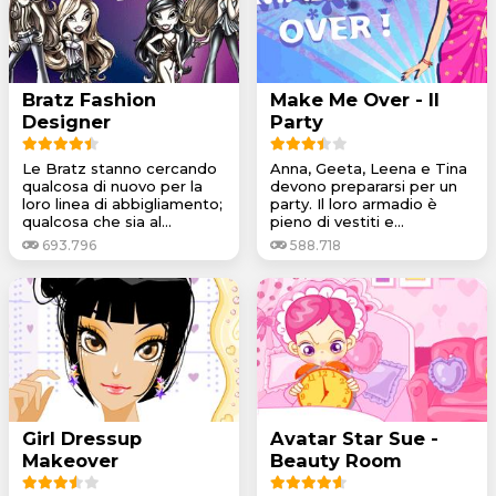
Bratz Fashion
Make Me Over - Il
Designer
Party
Le Bratz stanno cercando
Anna, Geeta, Leena e Tina
qualcosa di nuovo per la
devono prepararsi per un
loro linea di abbigliamento;
party. Il loro armadio è
qualcosa che sia al...
pieno di vestiti e...
693.796
588.718
Girl Dressup
Avatar Star Sue -
Makeover
Beauty Room