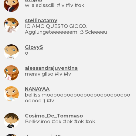
w la scissci!!! #lv #lv #ok
stellinatamy
IO AMO QUESTO GIOCO.
Aggiungeteeeeeeemi :3 Scieeeeu
GiovyS
o
alessandrajuventina
meravigliso #lv #lv
NANAYAA
bellissimooooooooooooooooooooooooo
ooooo :) #lv
Cosimo_De_Tommaso
Bellissimo #ok #ok #ok #ok