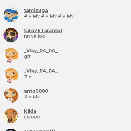
tamizuga
#lv #lv #lv #lv #lv #lv
Ciro76Taranto1
nn va ioo
_Viky_04_04_
grr
_Viky_04_04_
#lv
anto0000
#lv #lv
Kikia
ciaooo