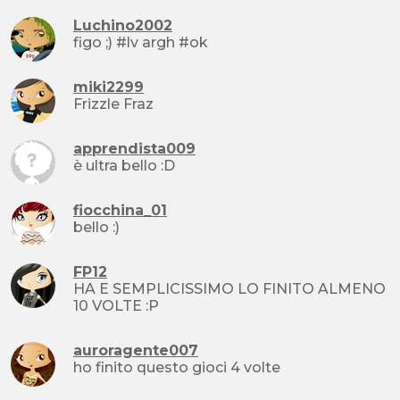
Luchino2002
figo ;) #lv argh #ok
miki2299
Frizzle Fraz
apprendista009
è ultra bello :D
fiocchina_01
bello :)
FP12
HA E SEMPLICISSIMO LO FINITO ALMENO
10 VOLTE :P
auroragente007
ho finito questo gioci 4 volte