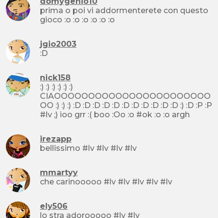
domygenio10
prima o poi vi addormenterete con questo
gioco :o :o :o :o :o :o
jgio2003
:D
nick158
:) :) :) :) :) :)
CIAOOOOOOOOOOOOOOOOOOOOOOO
OO :) :) :) :D :D :D :D :D :D :D :D :D :D :D :) :D :P :P
#lv ;) ioo grr :( boo :Oo :o #ok :o :o argh
irezapp
bellissimo #lv #lv #lv #lv
mmartyy
che carinooooo #lv #lv #lv #lv #lv
ely506
lo stra adorooooo #lv #lv