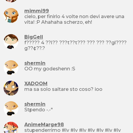
mimmi99
cielo, per finirlo 4 volte non devi avere una
vita! :P Ahahaha scherzo, eh!
BigGell
f????? 4 ??l?? ???t??t??? ??? ??? ??gl????
g??¢??.?
shermin
OO my godeshenn :S
XADOOM
ma sa solo saltare sto coso? ioo
shermin
Stpendo -.-"
AnimeMarge98
stupenderrimo #lv #lv #lv #lv #lv #lv #lv