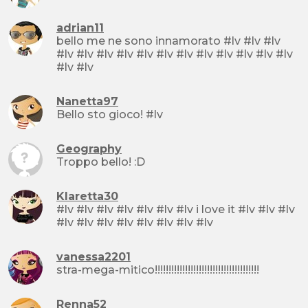
adrian11
bello me ne sono innamorato #lv #lv #lv
#lv #lv #lv #lv #lv #lv #lv #lv #lv #lv #lv #lv
#lv #lv
Nanetta97
Bello sto gioco! #lv
Geography
Troppo bello! :D
Klaretta30
#lv #lv #lv #lv #lv #lv #lv i love it #lv #lv #lv
#lv #lv #lv #lv #lv #lv #lv #lv
vanessa2201
stra-mega-mitico!!!!!!!!!!!!!!!!!!!!!!!!!!!!!!!!!!!!!!
Renna52