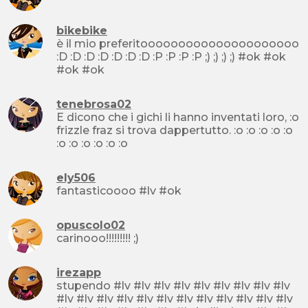
bikebike
è il mio preferitooooooooooooooooooooo
:D :D :D :D :D :D :D :P :P :P :P ;) ;) ;) ;) #ok #ok
#ok #ok
tenebrosa02
E dicono che i gichi li hanno inventati loro, :o
frizzle fraz si trova dappertutto. :o :o :o :o :o
:o :o :o :o :o :o
ely506
fantasticoooo #lv #ok
opuscolo02
carinooo!!!!!!!!! ;)
irezapp
stupendo #lv #lv #lv #lv #lv #lv #lv #lv #lv
#lv #lv #lv #lv #lv #lv #lv #lv #lv #lv #lv #lv