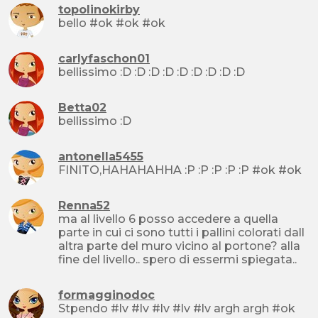
topolinokirby
bello #ok #ok #ok
carlyfaschon01
bellissimo :D :D :D :D :D :D :D :D :D
Betta02
bellissimo :D
antonella5455
FINITO,HAHAHAHHA :P :P :P :P :P #ok #ok
Renna52
ma al livello 6 posso accedere a quella
parte in cui ci sono tutti i pallini colorati dall
altra parte del muro vicino al portone? alla
fine del livello.. spero di essermi spiegata..
formagginodoc
Stpendo #lv #lv #lv #lv #lv argh argh #ok