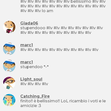
#lv #lv #lv #lv #lv #lv #lv bellissimo #lv #lv
#lv #lv #lv #lv #lv #lv #lv #lv #lv #lv #lv #lv
#lv #lv #lv lo am
Giada06
stupendooo #lv #lv #lv #lv #lv #lv #lv #lv
#lv #lv #lv #lv #lv #lv #lv #lv #lv #lv
marc1
#lv #lv #lv #lv #lv #lv #lv #lv #lv #lv #lv
marc1
stupendoo *-*
Light_soul
#lv #lv #lv #lv
Catching_Fire
finito!! è bellissimo!! LoL ricambio i voti e le
amicizie :3