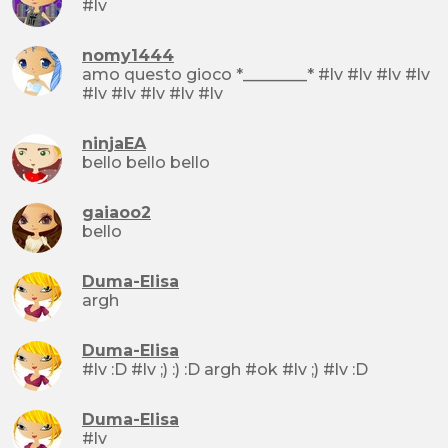
#lv
nomy1444
amo questo gioco *________* #lv #lv #lv #lv
#lv #lv #lv #lv #lv
ninjaEA
bello bello bello
gaiaoo2
bello
Duma-Elisa
argh
Duma-Elisa
#lv :D #lv ;) :) :D argh #ok #lv ;) #lv :D
Duma-Elisa
#lv