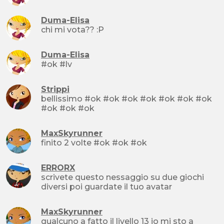
Duma-Elisa
chi mi vota?? :P
Duma-Elisa
#ok #lv
Strippi
bellissimo #ok #ok #ok #ok #ok #ok #ok
#ok #ok #ok
MaxSkyrunner
finito 2 volte #ok #ok #ok
ERRORX
scrivete questo nessaggio su due giochi
diversi poi guardate il tuo avatar
MaxSkyrunner
qualcuno a fatto il livello 13 io mi sto a