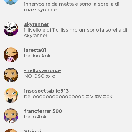
innervosire da matta e sono la sorella di
maxskyrunner
skyranner
il livello e difficillissimo grr sono la sorella di
skyranner
laretta01
bellino #ok
-hellasverona-
NOIOSO :o :o
insospettabile913
belloooooooooooooooo #lv #lv #ok
francferrari500
bello #ok
Strippi