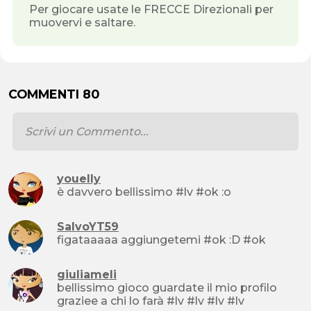
Per giocare usate le FRECCE Direzionali per
muovervi e saltare.
COMMENTI 80
youelly
è davvero bellissimo #lv #ok :o
SalvoYT59
figataaaaa aggiungetemi #ok :D #ok
giuliameli
bellissimo gioco guardate il mio profilo
graziee a chi lo farà #lv #lv #lv #lv