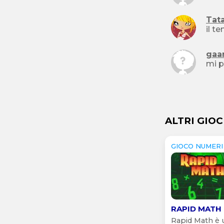
Tat
gaa
mi p
ALTRI GIOC
GIOCO NUMERI
RAPID MATH
Rapid Math è 