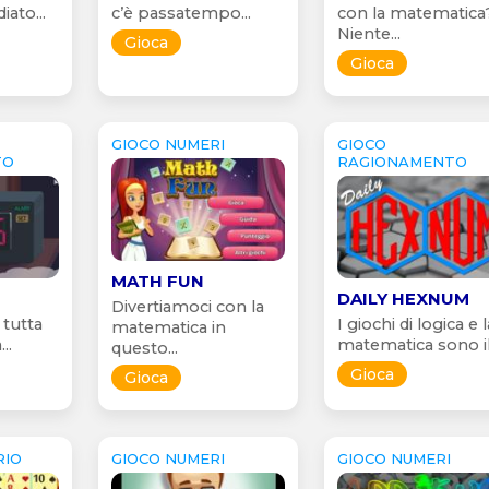
ato...
c’è passatempo...
con la matematica
Niente...
Gioca
Gioca
GIOCO NUMERI
GIOCO
TO
RAGIONAMENTO
MATH FUN
DAILY HEXNUM
Divertiamoci con la
 tutta
I giochi di logica e l
matematica in
..
matematica sono il.
questo...
Gioca
Gioca
RIO
GIOCO NUMERI
GIOCO NUMERI