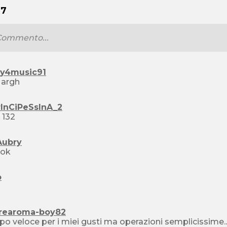
 7
zy4music91
154!! argh
rInCiPeSsInA_2
:D 132
Aubry
#ok
o
rearoma-boy82
po veloce per i miei gusti ma operazioni semplicissime..