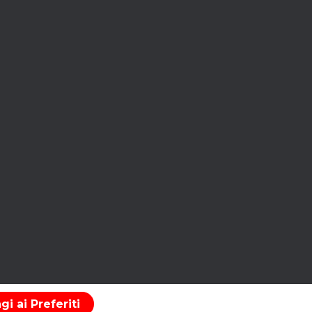
i ai Preferiti