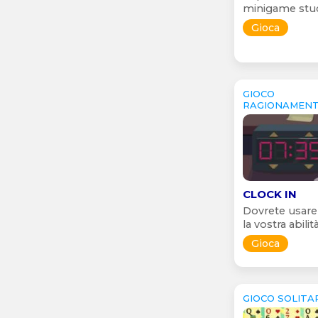
minigame studi
Gioca
GIOCO
RAGIONAMEN
CLOCK IN
Dovrete usare
la vostra abilità.
Gioca
GIOCO SOLITA