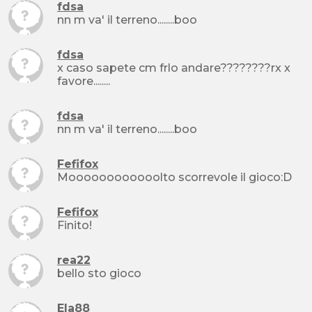
fdsa
nn m va' il terreno........boo
fdsa
x caso sapete cm frlo andare????????rx x
favore........
fdsa
nn m va' il terreno........boo
Fefifox
Moooooooooooolto scorrevole il gioco:D
Fefifox
Finito!
rea22
bello sto gioco
Ela88