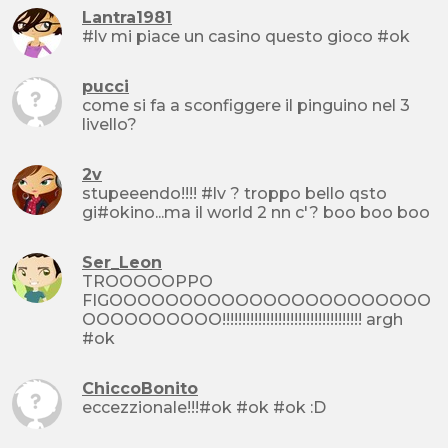
Lantra1981
#lv mi piace un casino questo gioco #ok
pucci
come si fa a sconfiggere il pinguino nel 3
livello?
2v
stupeeendo!!!! #lv ? troppo bello qsto
gi#okino...ma il world 2 nn c'? boo boo boo
Ser_Leon
TROOOOOPPO
FIGOOOOOOOOOOOOOOOOOOOOOOO
OOOOOOOOOO!!!!!!!!!!!!!!!!!!!!!!!!!!!!!!!!!!! argh
#ok
ChiccoBonito
eccezzionale!!!#ok #ok #ok :D