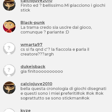
calciojuve2010
Finito ed ? bellissimo.Mi piacciono i giochi
stick
Black-punk
La trama credo sia uscire dal gioco,
comunque ? pariante :D
wmarta97
cs si fa qnd c'? la fiaccola e parla il
creatore???argh
dukeisback
gia finitoooooooooo
calciojuve2010
bella questa cronologia di giochi disegnati
e questi sono i miei preferiti#ok #ok #ok
soprattutto se sono stickman#ok
kyze