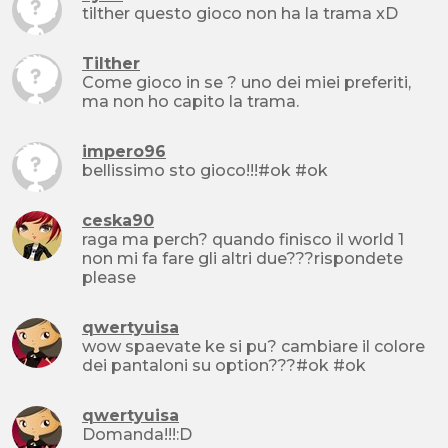
tilther questo gioco non ha la trama xD
Tilther
Come gioco in se ? uno dei miei preferiti,
ma non ho capito la trama.
impero96
bellissimo sto gioco!!!#ok #ok
ceska90
raga ma perch? quando finisco il world 1
non mi fa fare gli altri due???rispondete
please
qwertyuisa
wow spaevate ke si pu? cambiare il colore
dei pantaloni su option???#ok #ok
qwertyuisa
Domanda!!!:D