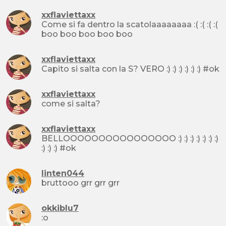
xxflaviettaxx
Come si fa dentro la scatolaaaaaaaa :( :( :( :(
boo boo boo boo boo
xxflaviettaxx
Capito si salta con la S? VERO :) :) :) :) :) :) #ok
xxflaviettaxx
come si salta?
xxflaviettaxx
BELLOOOOOOOOOOOOOOOO :) :) :) :) :) :) :)
:) :) :) #ok
linten044
bruttooo grr grr grr
okkiblu7
:o