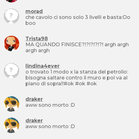
morad
che cavolo ci sono solo 3 livelli e basta:Oo
boo
Trista98
MA QUANDO FINISCE?!?!?!?!?! argh argh
argh argh
lindina4ever
o trovato 1 modo x la stanza del petrolio:
bisogna saltare contro il muro e poi va al
piano di sopra!!#ok #ok #ok
draker
aww sono morto :D
draker
aww sono morto :D