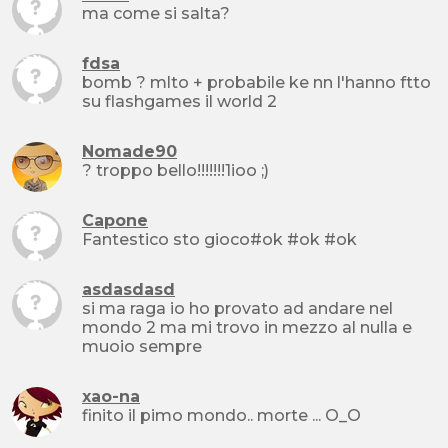
ma come si salta?
fdsa
bomb ? mlto + probabile ke nn l'hanno ftto
su flashgames il world 2
Nomade90
? troppo bello!!!!!!!1ioo ;)
Capone
Fantestico sto gioco#ok #ok #ok
asdasdasd
si ma raga io ho provato ad andare nel
mondo 2 ma mi trovo in mezzo al nulla e
muoio sempre
xao-na
finito il pimo mondo.. morte ... O_O