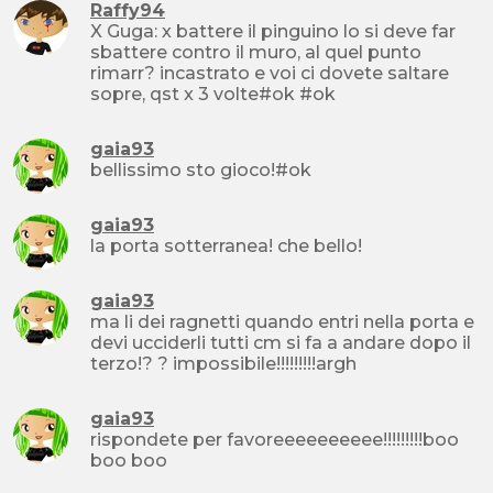
Raffy94
X Guga: x battere il pinguino lo si deve far
sbattere contro il muro, al quel punto
rimarr? incastrato e voi ci dovete saltare
sopre, qst x 3 volte#ok #ok
gaia93
bellissimo sto gioco!#ok
gaia93
la porta sotterranea! che bello!
gaia93
ma li dei ragnetti quando entri nella porta e
devi ucciderli tutti cm si fa a andare dopo il
terzo!? ? impossibile!!!!!!!!!argh
gaia93
rispondete per favoreeeeeeeeee!!!!!!!!!boo
boo boo