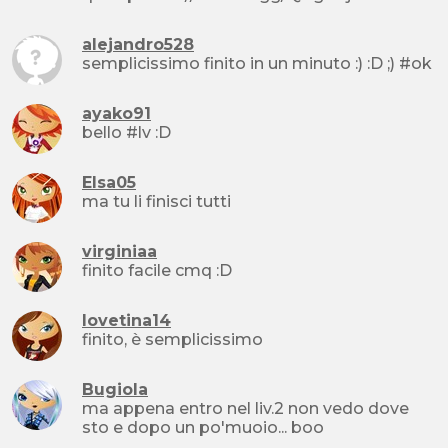
alejandro528
semplicissimo finito in un minuto :) :D ;) #ok
ayako91
bello #lv :D
Elsa05
ma tu li finisci tutti
virginiaa
finito facile cmq :D
lovetina14
finito, è semplicissimo
Bugiola
ma appena entro nel liv.2 non vedo dove
sto e dopo un po'muoio... boo