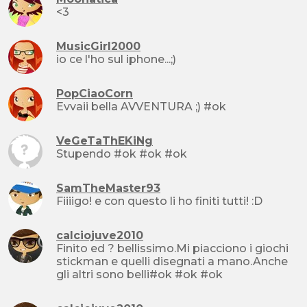
<3
MusicGirl2000
io ce l'ho sul iphone...;)
PopCiaoCorn
Evvaii bella AVVENTURA ;) #ok
VeGeTaThEKiNg
Stupendo #ok #ok #ok
SamTheMaster93
Fiiiigo! e con questo li ho finiti tutti! :D
calciojuve2010
Finito ed ? bellissimo.Mi piacciono i giochi
stickman e quelli disegnati a mano.Anche
gli altri sono belli#ok #ok #ok