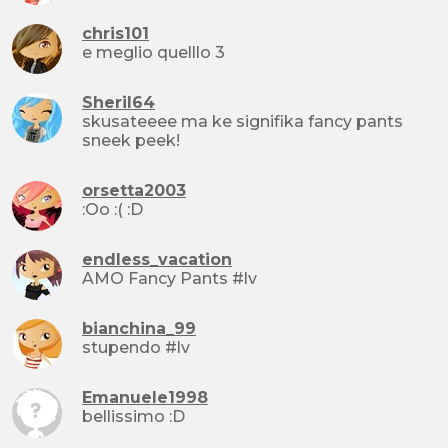
chris101
e meglio quelllo 3
Sheril64
skusateeee ma ke signifika fancy pants
sneek peek!
orsetta2003
:Oo :( :D
endless_vacation
AMO Fancy Pants #lv
bianchina_99
stupendo #lv
Emanuele1998
bellissimo :D