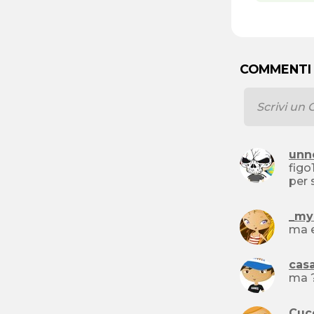
COMMENTI 
unn
figo19 eh basta prima su fb copia e incolla oo morirai dopo 7 giorni , ora ti me
per 
_my
cas
ma 
Cucc