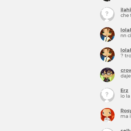
ilah
che 
lola
nn c
lola
? tr
cro
daje
Erz
io l
Ros
ma i
sell