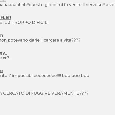
aaaaaaahhh!!questo gioco mi fa venire il nervoso!! a v
FFLER
 E IL 3 TROPPO DIFICILI
ch
on potevano darle il carcere a vita????
gy_
e xr?..
to
uinto ? impossibileeeeeeeee!!!! boo boo boo
A CERCATO DI FUGGIRE VERAMENTE????