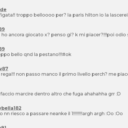
ide
figata!! troppo belloooo per? la paris hilton io la lascere
89
i ho ancora giocato x? penso gi? k mi piacer?!!!poi odio s
89
oppo bello qnd la pestano!!!#ok
w87
 rega!!! non passo manco il primo livello perch? me piac
a faccio marcire dentro altro che fuga ahahahha grr :D
ybella182
o nn riesco a passare neanke il 1!!!!!!!!argh argh :Oo :Oo
y91