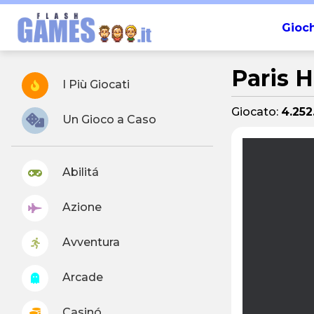
Gioch
Paris H
I Più Giocati
Giocato:
4.252
Un Gioco a Caso
Abilitá
Azione
Avventura
Arcade
Casinó