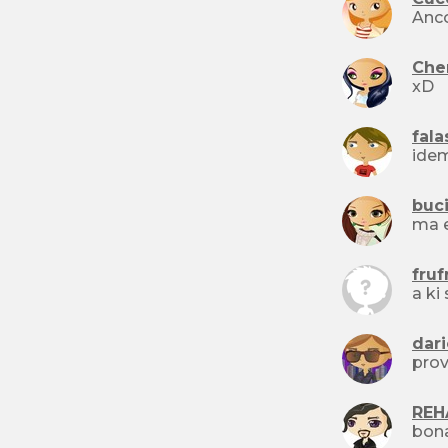
Anco
Che
xD
fal
ide
buci
ma e
fruf
a ki
dari
prov
REH
bona