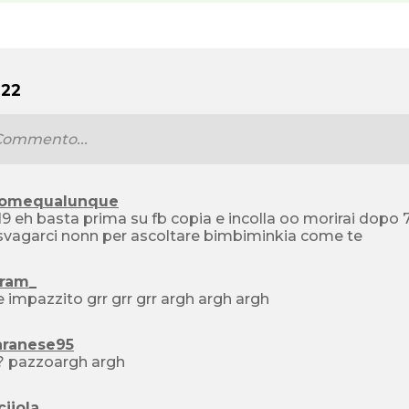
22
omequalunque
tti anche te , veniamo su flashgames
svagarci nonn per ascoltare bimbiminkia come te
ram_
ma e impazzito grr grr grr argh argh argh
aranese95
? pazzoargh argh
iiola