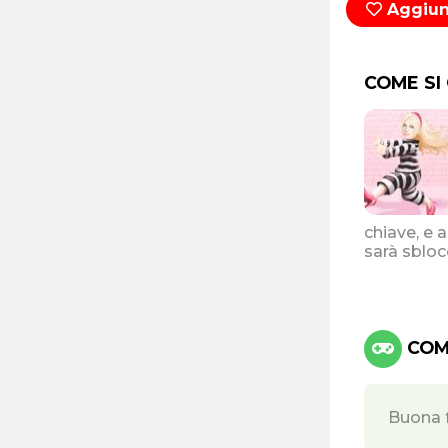
Aggiung
COME SI 
chiave, e 
sarà sbloc
COMA
Buona f