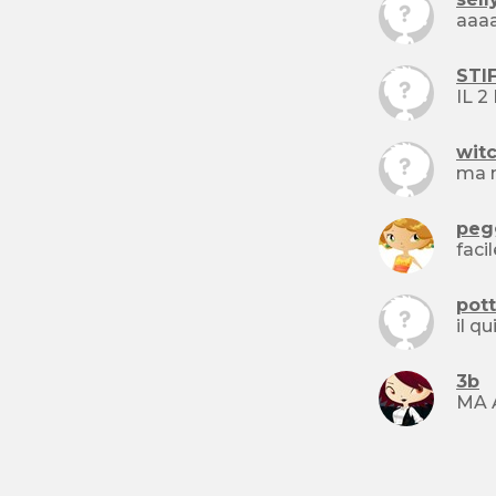
aaaa
STI
IL 2
wit
ma n
peg
facil
pot
il q
3b
MA 