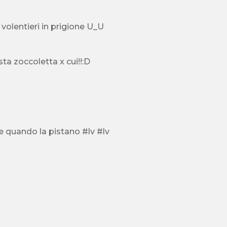
i volentieri in prigione U_U
ta zoccoletta x cui!!:D
e quando la pistano #lv #lv