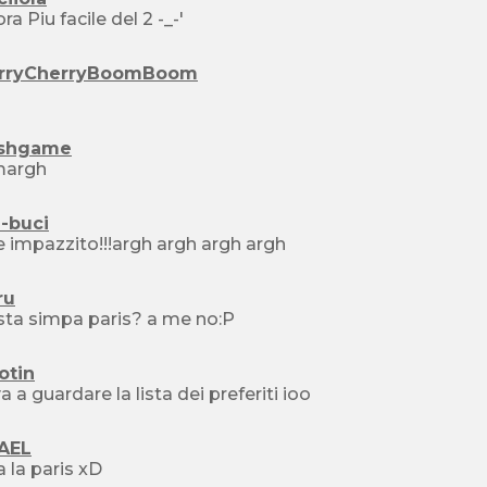
ra Piu facile del 2 -_-'
rryCherryBoomBoom
ashgame
margh
-buci
 impazzito!!!argh argh argh argh
ru
 sta simpa paris? a me no:P
otin
a a guardare la lista dei preferiti ioo
AEL
 la paris xD