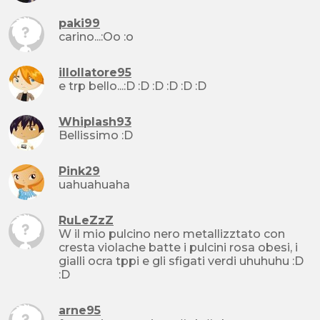
paki99
carino...:Oo :o
illollatore95
e trp bello...:D :D :D :D :D :D
Whiplash93
Bellissimo :D
Pink29
uahuahuaha
RuLeZzZ
W il mio pulcino nero metallizztato con
cresta violache batte i pulcini rosa obesi, i
gialli ocra tppi e gli sfigati verdi uhuhuhu :D
:D
arne95