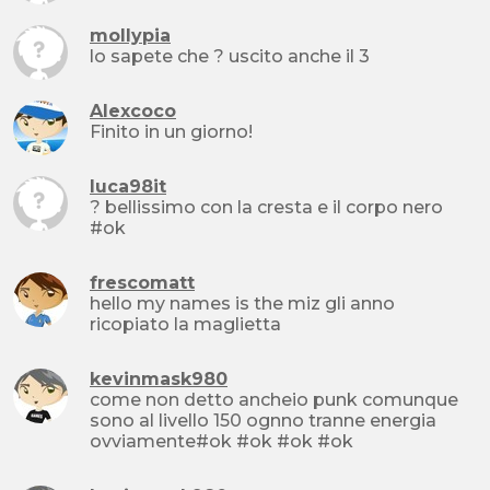
mollypia
lo sapete che ? uscito anche il 3
Alexcoco
Finito in un giorno!
luca98it
? bellissimo con la cresta e il corpo nero
#ok
frescomatt
hello my names is the miz gli anno
ricopiato la maglietta
kevinmask980
come non detto ancheio punk comunque
sono al livello 150 ognno tranne energia
ovviamente#ok #ok #ok #ok