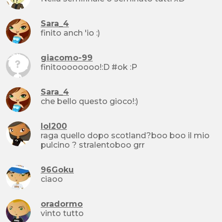
Sara_4
finito anch 'io :)
giacomo-99
finitoooooooo!:D #ok :P
Sara_4
che bello questo gioco!:)
lol200
raga quello dopo scotland?boo boo il mio
pulcino ? stralentoboo grr
96Goku
ciaoo
oradormo
vinto tutto