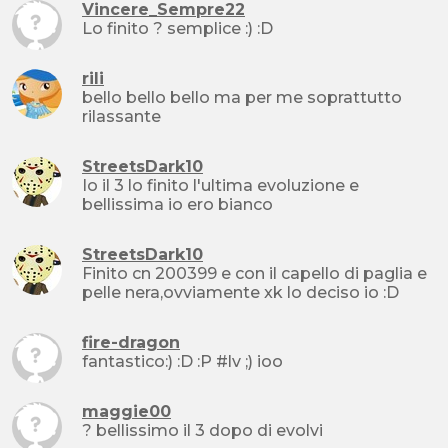
Vincere_Sempre22
Lo finito ? semplice :) :D
rili
bello bello bello ma per me soprattutto
rilassante
StreetsDark10
Io il 3 lo finito l'ultima evoluzione e
bellissima io ero bianco
StreetsDark10
Finito cn 200399 e con il capello di paglia e
pelle nera,ovviamente xk lo deciso io :D
fire-dragon
fantastico:) :D :P #lv ;) ioo
maggie00
? bellissimo il 3 dopo di evolvi