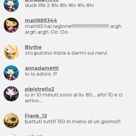
duck life 2 #lv #lv #lv #lv #lv
mati889344
matt65 hai ragione!!!!!!!!!!!!!!!!!!!!!!!!!!!!!!! argh
argh argh :Oo :Oo
Blythe
sto pulcino inizia a darmi sui nervi
annadametti
io lo adoro :P
pipistrello2
io in 10 minuti sono al liv. 80.... altri 10 e ci
arrivo....
Frank_12
battuti tutti!! 150 in meno di un giorno!!!