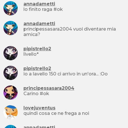
annadametti
lo finito raga #ok
annadametti
principessasara2004 vuoi diventare mia
amica?
pipistrello2
livello*
pipistrello2
io a lavello 150 ci arrivo in un'ora... :Oo
principessasara2004
Carino #ok
lovejuventus
quindi cosa ce ne frega a noi
annadametti