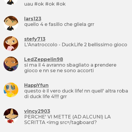
uau #ok #ok #ok
lars123
quello 4 e fasillo che gliela grr
stefy713
L'Anatroccolo - DuckLife 2 bellissimo gioco
LedZeppelin98
si ma il 4 avranno sbagliato a prendere
gioco e nn se ne sono accorti
HappYfun
questo è il vero duck life! nn quell' altra roba
di duck life 4!!!! grr
vincy2903
PERCHE' VI METTE (AD ALCUNI) LA
SCRITTA <img src=/tagboard?