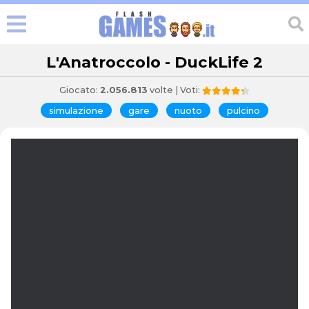
L'Anatroccolo - DuckLife 2
Giocato:
2.056.813
volte | Voti:
simulazione
gare
nuoto
pulcino