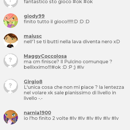
fantastico sto gioco #ok #ok
giody99
finito tutto il gioco!!!!!:D :D :D
maiusc
nell'1 se ti butti nella lava diventa nero xD
MaggyCoccolosa
ma cm finisce? Il Pulcino comunque ?
bellixximo!!!#ok :D :P ;) #lv
Girgio8
L'unica cosa che non mi piace ? la lentezza
nel volare xk sale pianissimo di livello in
livello -.-
narnia1900
io l'ho finito 2 volte #lv #lv #lv #lv #lv #lv