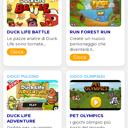
DUCK LIFE BATTLE
RUN FOREST RUN
Le pazze anatre di Duck
Create un nuovo
Life sono tornate,...
personaggio che
diventerà il...
Gioca
Gioca
GIOCO PULCINO
GIOCO OLIMPIADI
DUCK LIFE
PET OLYMPICS
ADVENTURE
I giochi olimpici più
Partite per un viaggio
pazzi del mondo