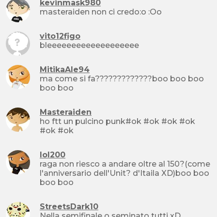
kevinmask980
masteraiden non ci credo:o :Oo
vito12figo
bleeeeeeeeeeeeeeeeeee
MitikaAle94
ma come si fa?????????????boo boo boo
boo boo
Masteraiden
ho ftt un pulcino punk#ok #ok #ok #ok
#ok #ok
lol200
raga non riesco a andare oltre al 150?(come
l'anniversario dell'Unit? d'Itaila XD)boo boo
boo boo
StreetsDark10
Nella semifinale o seminato tutti xD