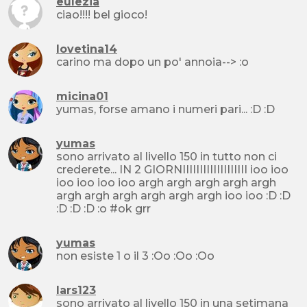
eulezia
ciao!!!! bel gioco!
lovetina14
carino ma dopo un po' annoia--> :o
micina01
yumas, forse amano i numeri pari... :D :D
yumas
sono arrivato al livello 150 in tutto non ci
crederete... IN 2 GIORNIIIIIIIIIIIIIIIIIII ioo ioo
ioo ioo ioo ioo argh argh argh argh argh
argh argh argh argh argh argh ioo ioo :D :D
:D :D :D :o #ok grr
yumas
non esiste 1 o il 3 :Oo :Oo :Oo
lars123
sono arrivato al livello 150 in una setimana