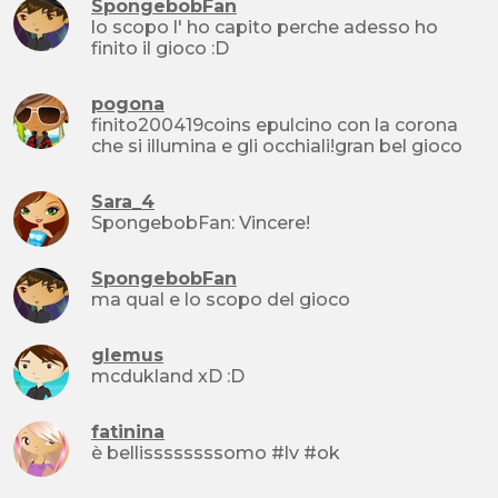
SpongebobFan
lo scopo l' ho capito perche adesso ho
finito il gioco :D
pogona
finito200419coins epulcino con la corona
che si illumina e gli occhiali!gran bel gioco
Sara_4
SpongebobFan: Vincere!
SpongebobFan
ma qual e lo scopo del gioco
glemus
mcdukland xD :D
fatinina
è bellissssssssomo #lv #ok