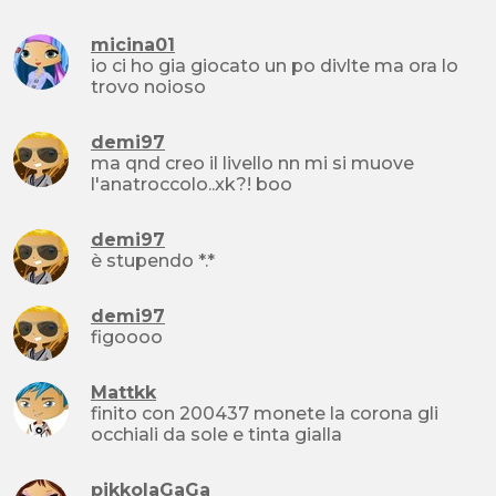
micina01
io ci ho gia giocato un po divlte ma ora lo
trovo noioso
demi97
ma qnd creo il livello nn mi si muove
l'anatroccolo..xk?! boo
demi97
è stupendo *.*
demi97
figoooo
Mattkk
finito con 200437 monete la corona gli
occhiali da sole e tinta gialla
pikkolaGaGa