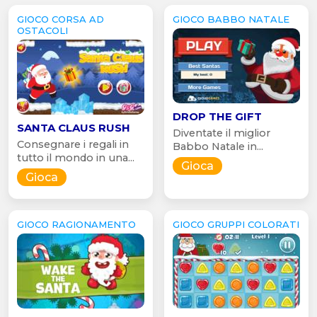
GIOCO CORSA AD
GIOCO BABBO NATALE
OSTACOLI
DROP THE GIFT
SANTA CLAUS RUSH
Diventate il miglior
Consegnare i regali in
Babbo Natale in...
tutto il mondo in una...
Gioca
Gioca
GIOCO RAGIONAMENTO
GIOCO GRUPPI COLORATI