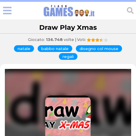
Draw Play Xmas
Giocato:
136.748
volte | Voti:
natale
babbo natale
disegno col mouse
regali