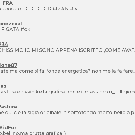
_FRA
bellooooooo :D :D :D :D :D #lv #lv #lv
onezexal
 FIGATA #ok
234
done87
ate ma come si fa l'onda energetica? non me la fa fare..
as
Pastura
e qui c'è la sigla originale in sottofondo molto bello a p
KidFun
to,bellino,ma brutta grafica :)