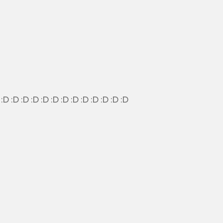
RAGAZZI IO SONO NUOVO :D :D :D :D :D :D :D :D :D :D :D :D :D :D :D :D :D :D :D :D :D :D :D :D :D :D