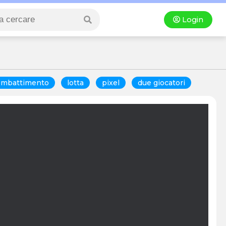
Login
ombattimento
lotta
pixel
due giocatori