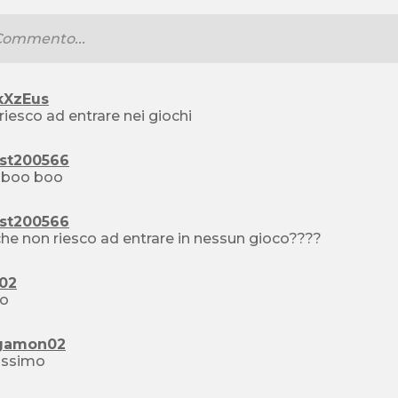
kXzEus
riesco ad entrare nei giochi
st200566
boo boo boo
st200566
he non riesco ad entrare in nessun gioco????
02
vo
gamon02
lissimo