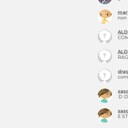
mar
non 
ALD
COM
ALD
dra
come
saso
saso
E ST