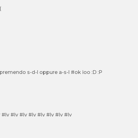
troppo corta :( :( :( :( :( :( :(
per tutti quelli che non la sanno fare l'onda energetica si fa : premendo s-d-l oppure a-s-l #ok ioo :D :P
....... #lv #lv #lv #lv #lv #lv #lv #lv #lv #lv #lv #lv #lv #lv #lv #lv #lv #lv #lv #lv #lv #lv #lv #lv