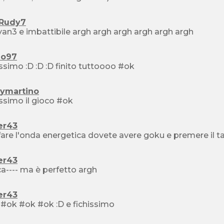
eRudy7
il sayan3 e imbattibile argh argh argh argh argh argh
zo97
bellissimo :D :D :D finito tuttoooo #ok
cymartino
issimo il gioco #ok
er43
er43
ca---- ma è perfetto argh
er43
#ok #ok #ok #ok :D e fichissimo