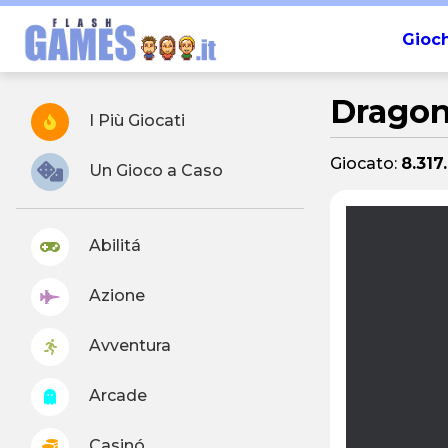
Gioch
Dragon 
I Più Giocati
Giocato:
8.317
Un Gioco a Caso
Abilitá
Azione
Avventura
Arcade
Casinó