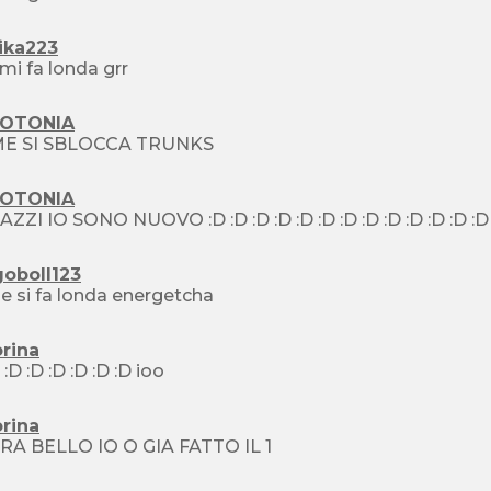
ika223
mi fa londa grr
OTONIA
E SI SBLOCCA TRUNKS
OTONIA
goboll123
 si fa londa energetcha
rina
:D :D :D :D :D :D :D :D ioo
rina
RA BELLO IO O GIA FATTO IL 1