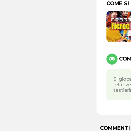
COME SI
COMA
Si gioca
relativ
tastier
COMMENTI