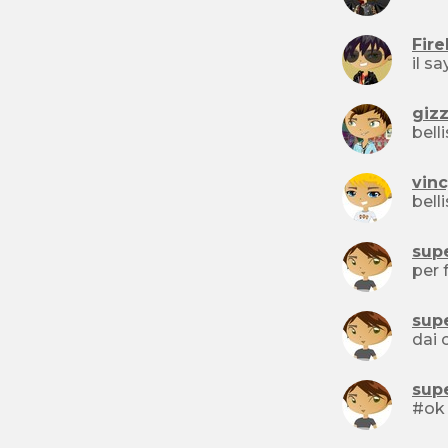
Fir
giz
vin
bell
sup
sup
dai 
sup