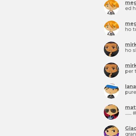
me
me
mir
mir
lan
mat
Gia
gran