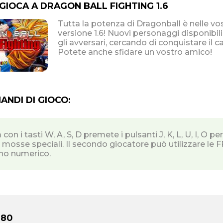
 GIOCA A DRAGON BALL FIGHTING 1.6
Tutta la potenza di Dragonball è nelle vos
versione 1.6! Nuovi personaggi disponibili: sceglietene uno ed aiutatelo a sconfiggere tutti
gli avversari, cercando di conquistare il 
Potete anche sfidare un vostro amico!
NDI DI GIOCO:
 con i tasti W, A, S, D premete i pulsanti J, K, L, U, I, O 
e mosse speciali. Il secondo giocatore può utilizzare le FR
ino numerico.
 80