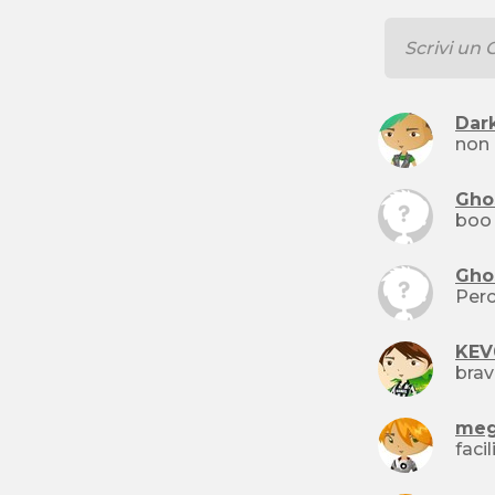
Dar
non 
Gho
Gho
Perc
KEV
bra
me
faci