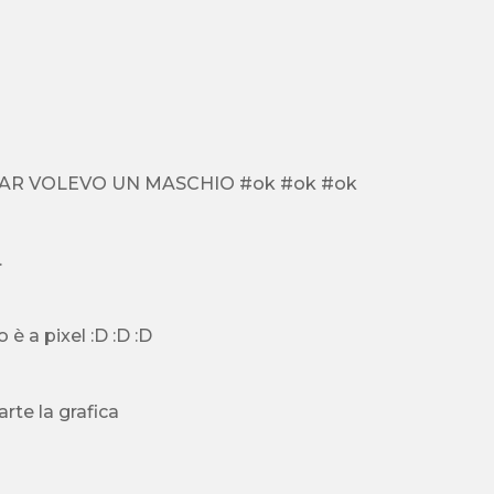
è FIGHISSIMO IO MI SONO APPENA ISCRITTO ,COME AVATAR VOLEVO UN MASCHIO #ok #ok #ok
.
AlePastura è ovvio ke la grafica non è il massimo ù_ù. Il gioco è a pixel :D :D :D
arte la grafica