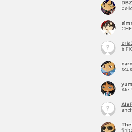
DBZ
sim
CHE
cris
car
scus
yum
Ale
anch
The
fini