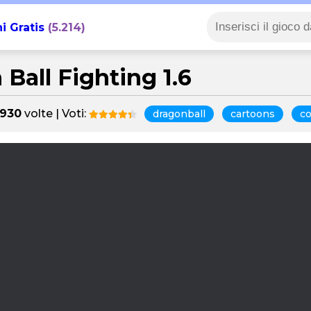
i Gratis
(5.214)
Ball Fighting 1.6
.930
volte | Voti:
dragonball
cartoons
c