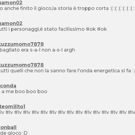
gamon02
ed ho anche finito il gioco,la storia è 
gamon02
ho tutti i personaggi,è stato facilissimo #ok #ok
kuzzumomo7878
ho sbagliato era s-a-l non a-s-l argh
kuzzumomo7878
aconda
pure a me boo boo boo
teomilito1
conball
de gioco :D