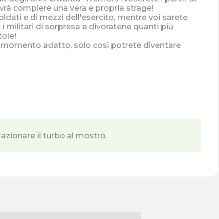
vrà compiere una vera e propria strage!
oldati e di mezzi dell'esercito, mentre voi sarete
 i militari di sorpresa e divoratene quanti più
tole!
 il momento adatto, solo così potrete diventare
azionare il turbo al mostro.