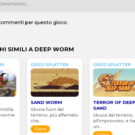
commenti per questo gioco.
HI SIMILI A DEEP WORM
RS
GIOCO SPLATTER
GIOCO SPLATTER
SAND WORM
TERROR OF DEE
SAND
mzilla,
Sbuca fuori dal
o verme
terreno, più affamato
Sbuca dal terreno,
che...
all’improvviso, e h
un...
Gioca
Gioca