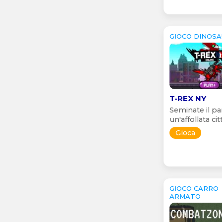
GIOCO DINOSA
T-REX NY
Seminate il pa
un'affollata città
Gioca
GIOCO CARRO
ARMATO