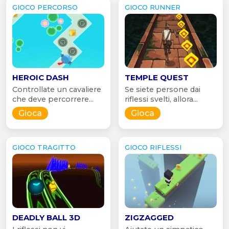
GIOCO PERCORSO
GIOCO RUNNER
HEROIC DASH
TEMPLE QUEST
Controllate un cavaliere
Se siete persone dai
che deve percorrere...
riflessi svelti, allora...
Gioca
Gioca
GIOCO TRAGITTO
GIOCO RIFLESSI
DEADLY BALL 3D
ZIGZAGGED