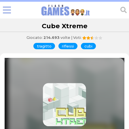
Cube Xtreme
Giocato:
214.693
volte | Voti:
tragitto
riflessi
cubi