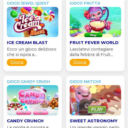
GIOCO JEWEL QUEST
GIOCO FRUTTA
ICE CREAM BLAST
FRUIT FEVER WORLD
Ecco un gioco delizioso
Lasciatevi contagiare
che si ispira a...
dalla febbre di Fruit...
Gioca
Gioca
GIOCO CANDY CRUSH
GIOCO MATCH3
CANDY CRUNCH
SWEET ASTRONOMY
La griglia è pronta e
Un grande viaggio nello