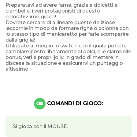
Preparatevi ad avere fame, grazie a dolcetti e
ciambelle, i veri protagonisti di questo
coloratissimo gioco!
Dovrete cercare di allineare queste deliziose
leccornie in modo da formare righe o colonne con
lo stesso tipo di manicaretto per farle scomparire
dalla griglia!
Utilizzate al meglio lo switch, con il quale potrete
cambiare posto liberamente ai dolci, e le ciambelle
bonus, veri e propri jolly, in grado di mettere in
discesa la situazione e assicurarvi un punteggio
altissimo!
COMANDI DI GIOCO:
Si gioca con il MOUSE.