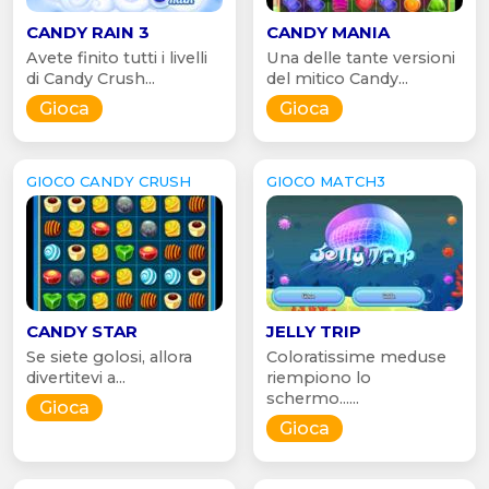
CANDY RAIN 3
CANDY MANIA
Avete finito tutti i livelli
Una delle tante versioni
di Candy Crush...
del mitico Candy...
Gioca
Gioca
GIOCO CANDY CRUSH
GIOCO MATCH3
CANDY STAR
JELLY TRIP
Se siete golosi, allora
Coloratissime meduse
divertitevi a...
riempiono lo
schermo......
Gioca
Gioca