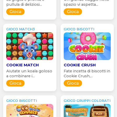
pullula di deliziosi...
spazio vi aspetta...
Gioca
Gioca
GIOCO MATCH3
GIOCO BISCOTTI
COOKIE MATCH
COOKIE CRUSH
Aiutate un koala goloso
Fate incetta di biscotti in
a combinare i...
Cookie Crush,...
Gioca
Gioca
GIOCO BISCOTTI
GIOCO GRUPPI COLORATI