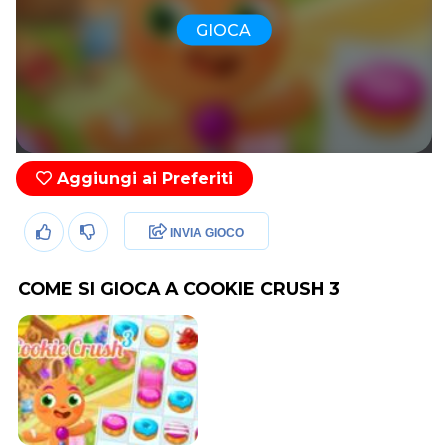
GIOCA
Aggiungi ai Preferiti
INVIA GIOCO
COME SI GIOCA A COOKIE CRUSH 3