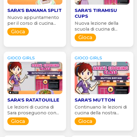
SARA'S BANANA SPLIT
SARA'S TIRAMISU
CUPS
Nuovo appuntamento
per il corso di cucina...
Nuova lezione della
scuola di cucina di...
Gioca
Gioca
GIOCO GIRLS
GIOCO GIRLS
SARA'S RATATOUILLE
SARA'S MUTTON
Le lezioni di cucina di
Continuano le lezioni di
Sara proseguono con...
cucina della nostra...
Gioca
Gioca