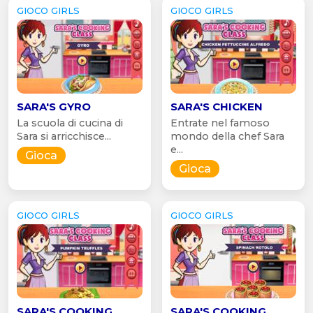
GIOCO GIRLS
GIOCO GIRLS
SARA'S GYRO
SARA'S CHICKEN
La scuola di cucina di
Entrate nel famoso
Sara si arricchisce...
mondo della chef Sara
e...
Gioca
Gioca
GIOCO GIRLS
GIOCO GIRLS
SARA'S COOKING
SARA'S COOKING