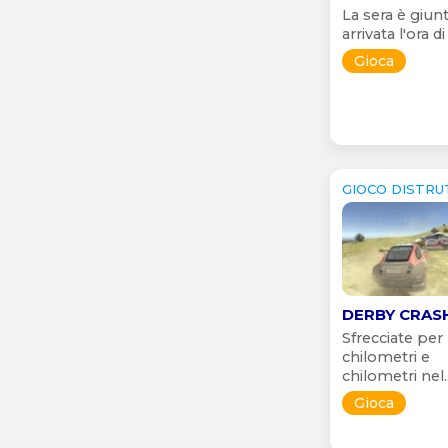
La sera è giunt
arrivata l'ora di 
Gioca
GIOCO DISTRU
DERBY CRAS
Sfrecciate per
chilometri e
chilometri nel..
Gioca