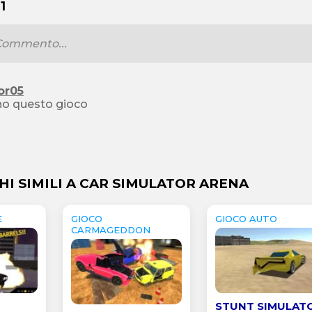
1
or05
no questo gioco
HI SIMILI A CAR SIMULATOR ARENA
E
GIOCO
GIOCO AUTO
CARMAGEDDON
STUNT SIMULAT