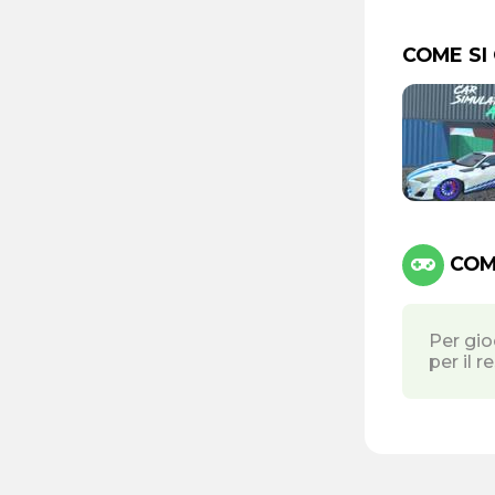
COME SI
COMA
Per gio
per il r