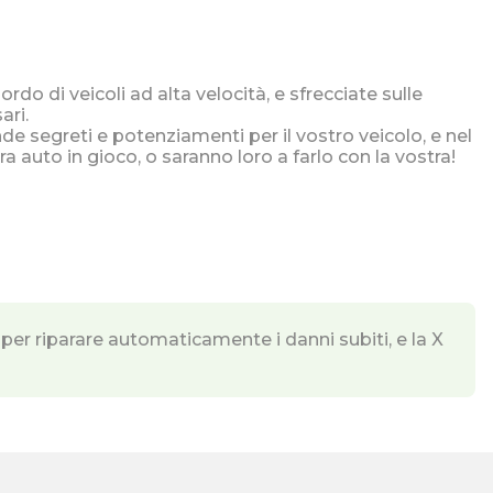
do di veicoli ad alta velocità, e sfrecciate sulle
ari.
 segreti e potenziamenti per il vostro veicolo, e nel
a auto in gioco, o saranno loro a farlo con la vostra!
 per riparare automaticamente i danni subiti, e la X