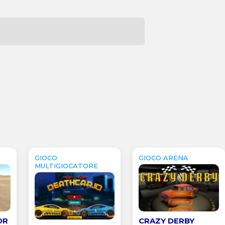
GIOCO
GIOCO ARENA
MULTIGIOCATORE
OR
CRAZY DERBY