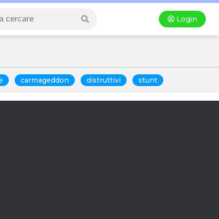
Login
e
carmageddon
distruttivi
stunt