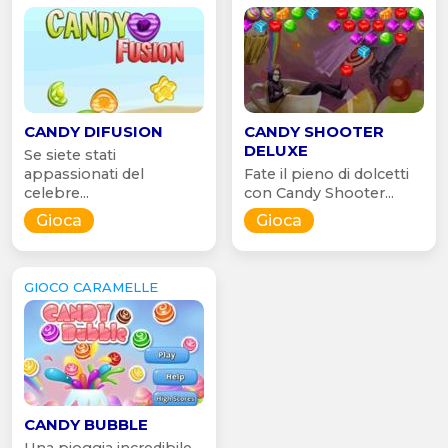
CANDY DIFUSION
CANDY SHOOTER
DELUXE
Se siete stati
appassionati del
Fate il pieno di dolcetti
celebre...
con Candy Shooter...
Gioca
Gioca
GIOCO CARAMELLE
CANDY BUBBLE
Una pioggia incredibile