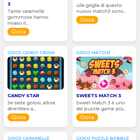
3
ulla griglia di questo
Tante caramelle
nuovo match3 sono...
gommose hanno
Gioca
invaso il...
Gioca
GIOCO CANDY CRUSH
GIOCO MATCH3
CANDY STAR
SWEETS MATCH 3
Se siete golosi, allora
Sweet Match 3 è uno
divertitevi a...
dei puzzle game più...
Gioca
Gioca
GIOCO CARAMELLE
GIOCO PUZZLE BOBBLE