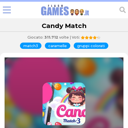
Candy Match
Giocato:
311.712
volte | Voti:
match3
caramelle
gruppi colorati