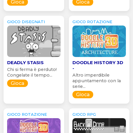
Gioca
Gioca
GIOCO DISEGNATI
GIOCO ROTAZIONE
DEADLY STASIS
DOODLE HISTORY 3D
-
Chi si ferma è perduto!
Congelate il tempo...
Altro imperdibile
appuntamento con la
Gioca
serie...
Gioca
GIOCO ROTAZIONE
GIOCO RPG