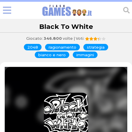
Black To White
Giocato:
346.800
volte | Voti:
2048
ragionamento
strategia
bianco e nero
immagini