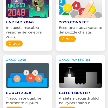
UNDEAD 2048
2020 CONNECT
In questa macabra
Ecco una nuova variante
versione del celebre
del puzzle che sta...
2048,...
Gioca
Gioca
GIOCO 2048
GIOCO PLATFORM
COUCH 2048
GLITCH BUSTER
Trascorrete qualche
Andate a caccia di glitch
momento di puro...
nel cyberspazio e...