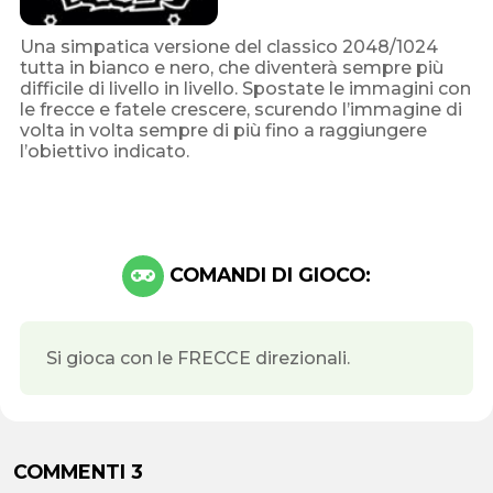
Una simpatica versione del classico 2048/1024
tutta in bianco e nero, che diventerà sempre più
difficile di livello in livello. Spostate le immagini con
le frecce e fatele crescere, scurendo l’immagine di
volta in volta sempre di più fino a raggiungere
l’obiettivo indicato.
COMANDI DI GIOCO:
Si gioca con le FRECCE direzionali.
COMMENTI 3