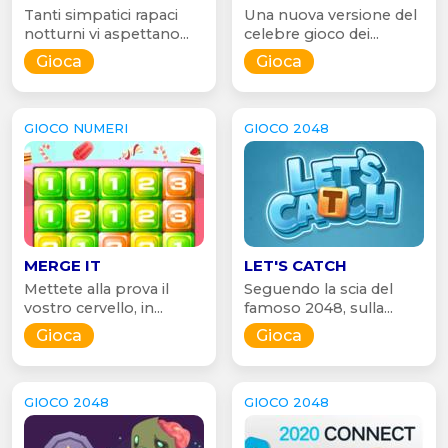
Tanti simpatici rapaci
Una nuova versione del
notturni vi aspettano...
celebre gioco dei...
Gioca
Gioca
GIOCO NUMERI
GIOCO 2048
MERGE IT
LET'S CATCH
Mettete alla prova il
Seguendo la scia del
vostro cervello, in...
famoso 2048, sulla...
Gioca
Gioca
GIOCO 2048
GIOCO 2048