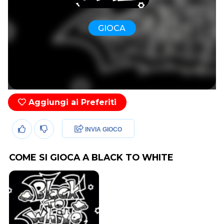
GIOCA
Aggiungi ai Preferiti
INVIA GIOCO
COME SI GIOCA A BLACK TO WHITE