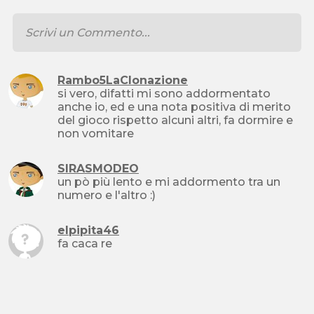
Rambo5LaClonazione
si vero, difatti mi sono addormentato
anche io, ed e una nota positiva di merito
del gioco rispetto alcuni altri, fa dormire e
non vomitare
SIRASMODEO
un pò più lento e mi addormento tra un
numero e l'altro :)
elpipita46
fa caca re