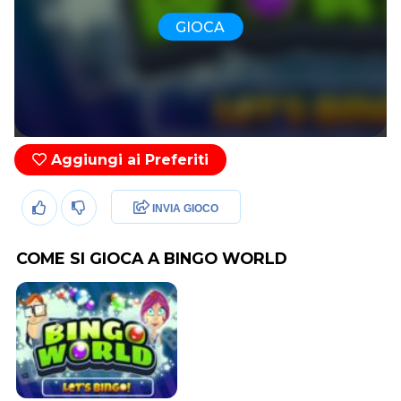
GIOCA
Aggiungi ai Preferiti
INVIA GIOCO
COME SI GIOCA A BINGO WORLD